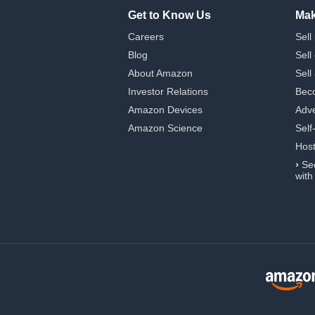
Get to Know Us
Mak
Careers
Sell
Blog
Sell
About Amazon
Sell
Investor Relations
Beco
Amazon Devices
Adve
Amazon Science
Self
Hos
›
Se
with