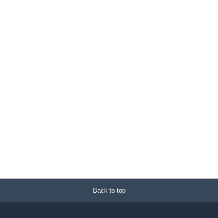
Back to top