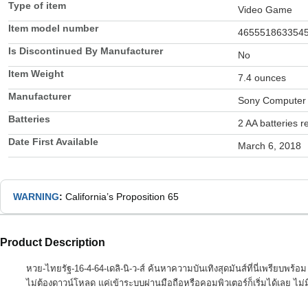
Type of item
Video Game
Item model number
465551863354
Is Discontinued By Manufacturer
No
Item Weight
7.4 ounces
Manufacturer
Sony Computer 
Batteries
2 AA batteries r
Date First Available
March 6, 2018
WARNING
:
California’s Proposition 65
Product Description
หวย-ไทยรัฐ-16-4-64-เดลิ-นิ-ว-ส์ ค้นหาความบันเทิงสุดมันส์ที่นี่เพรียบ
ไม่ต้องดาวน์โหลด แค่เข้าระบบผ่านมือถือหรือคอมพิวเตอร์ก็เริ่มได้เลย ไม่ม