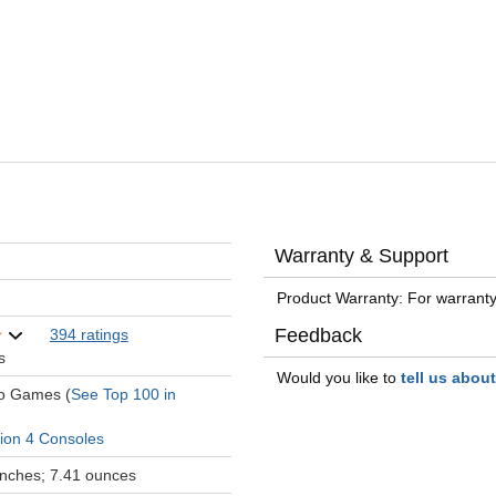
Warranty & Support
Product Warranty: For warranty
Feedback
394 ratings
s
Would you like to
tell us abou
eo Games (
See Top 100 in
tion 4 Consoles
 inches; 7.41 ounces