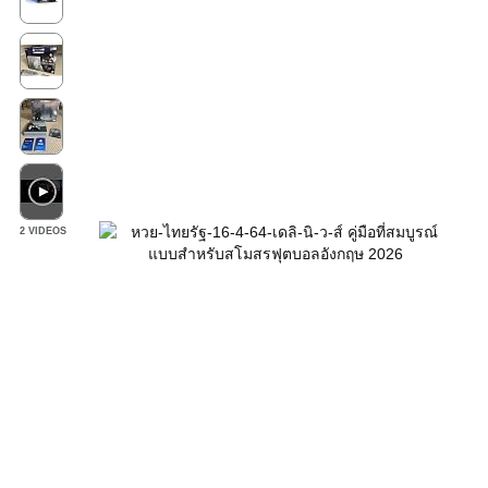
2 VIDEOS