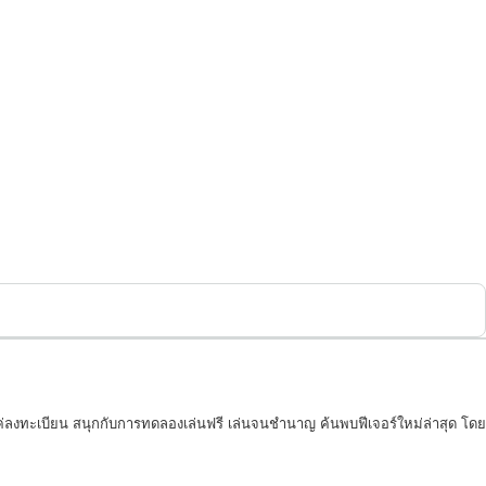
ยงแค่ลงทะเบียน สนุกกับการทดลองเล่นฟรี เล่นจนชำนาญ ค้นพบฟีเจอร์ใหม่ล่าสุด โดย