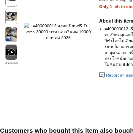
Only 1 left in st
About this ite
=400000012 เริ
ทะเบียน คุณจะไ
กีฬาโดยไม่เสียค
ระบบก็สามารถทด
ล่าสุด นอกจากน
ประโยชน์อย่างเ
2 VIDEOS
โมชั่นรายสัปดาห
Report an issue
Customers who bought this item also bough