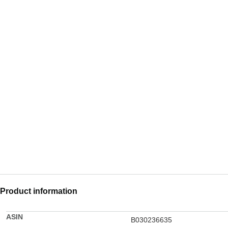
Product information
ASIN
B030236635