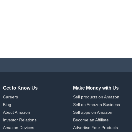
Get to Know Us
Make Money with Us
Careers
Sell products on Amazon
Blog
Sell on Amazon Business
About Amazon
Sell apps on Amazon
Investor Relations
Become an Affiliate
Amazon Devices
Advertise Your Products