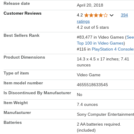
Release date
April 20, 2018
Customer Reviews
4.2
394
ratings
4.2 out of 5 stars
Best Sellers Rank
#83,477 in Video Games (
See
Top 100 in Video Games
)
#116 in
PlayStation 4 Console
Product Dimensions
14.3 x 4.5 x 17 inches; 7.41
ounces
Type of item
Video Game
Item model number
4655518633545
Is Discontinued By Manufacturer
No
Item Weight
7.4 ounces
Manufacturer
Sony Computer Entertainmen
Batteries
2 AA batteries required.
(included)