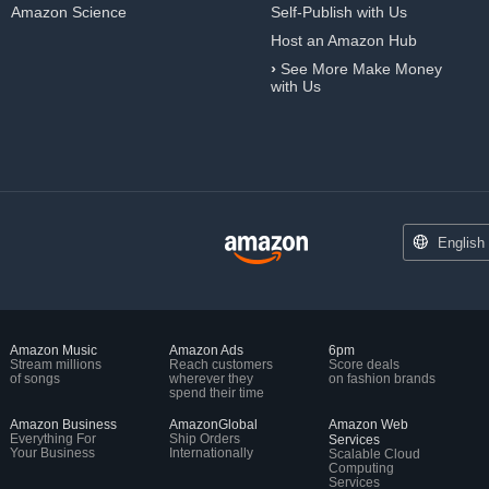
Amazon Science
Self-Publish with Us
Host an Amazon Hub
›
See More Make Money
with Us
English
Amazon Music
Amazon Ads
6pm
Stream millions
Reach customers
Score deals
of songs
wherever they
on fashion brands
spend their time
Amazon Business
AmazonGlobal
Amazon Web
Everything For
Ship Orders
Services
Your Business
Internationally
Scalable Cloud
Computing
Services