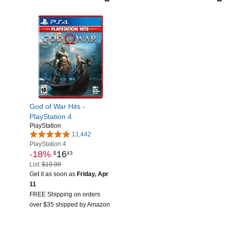
God of War Hits -
PlayStation 4
PlayStation
11,442
PlayStation 4
-18%
16
$
43
List:
$19.99
Get it as soon as
Friday, Apr
11
FREE Shipping on orders
over $35 shipped by Amazon