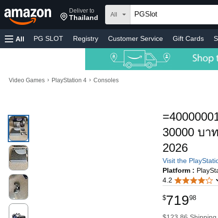
Deliver to
All
Thailand
PG SLOT
Registry
Customer Service
Gift Cards
S
All
›
›
Video Games
PlayStation 4
Consoles
=40000001
30000 บาท
2026
Visit the PlayStat
Platform :
PlaySt
4.2
719
$
98
$123.86 Shipping