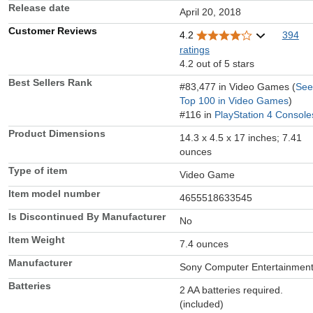
Release date
April 20, 2018
Customer Reviews
4.2
394
ratings
4.2 out of 5 stars
Best Sellers Rank
#83,477 in Video Games (
See
Top 100 in Video Games
)
#116 in
PlayStation 4 Console
Product Dimensions
14.3 x 4.5 x 17 inches; 7.41
ounces
Type of item
Video Game
Item model number
4655518633545
Is Discontinued By Manufacturer
No
Item Weight
7.4 ounces
Manufacturer
Sony Computer Entertainmen
Batteries
2 AA batteries required.
(included)