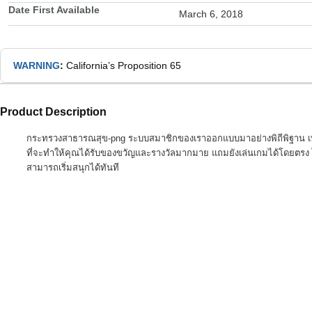
Date First Available
March 6, 2018
WARNING
:
California’s Proposition 65
Product Description
กระทรวงสาธารณสุข-png ระบบสมาชิกของเราออกแบบมาอย่างพิถีพิฐาน เพื่อใ
ที่จะทำให้คุณได้รับของขวัญและรางวัลมากมาย แถมยังเล่นเกมได้โดยตรง ไ
สามารถเริ่มสนุกได้ทันที