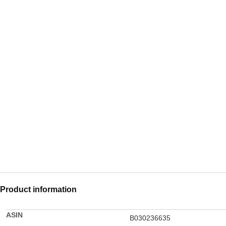
Product information
ASIN
B030236635