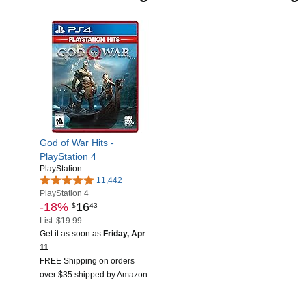
God of War Hits -
PlayStation 4
PlayStation
11,442
PlayStation 4
-18%
16
$
43
List:
$19.99
Get it as soon as
Friday, Apr
11
FREE Shipping on orders
over $35 shipped by Amazon