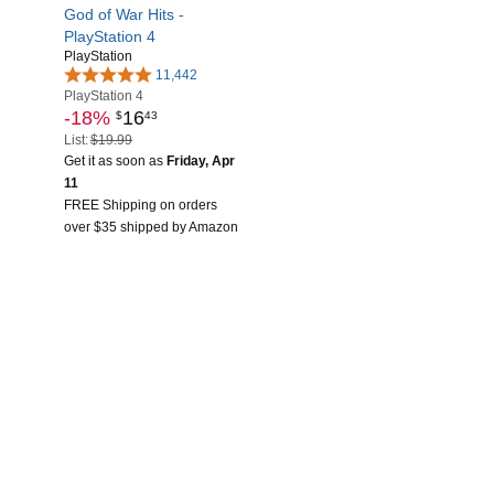
God of War Hits -
PlayStation 4
PlayStation
11,442
PlayStation 4
-18%
16
$
43
List:
$19.99
Get it as soon as
Friday, Apr
11
FREE Shipping on orders
over $35 shipped by Amazon