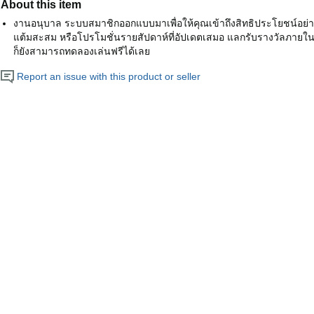
About this item
งานอนุบาล ระบบสมาชิกออกแบบมาเพื่อให้คุณเข้าถึงสิทธิประโยชน์อย่างเ
แต้มสะสม หรือโปรโมชั่นรายสัปดาห์ที่อัปเดตเสมอ แลกรับรางวัลภายในเก
ก็ยังสามารถทดลองเล่นฟรีได้เลย
Report an issue with this product or seller