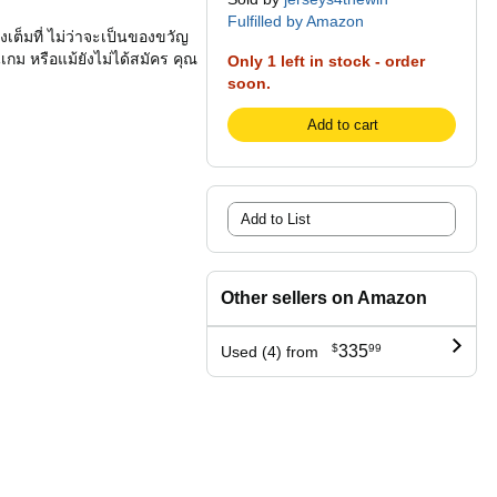
Fulfilled by Amazon
ต็มที่ ไม่ว่าจะเป็นของขวัญ
ม หรือแม้ยังไม่ได้สมัคร คุณ
Only 1 left in stock - order
soon.
Add to cart
Add to List
Other sellers on Amazon
$
335
99
Used (4) from