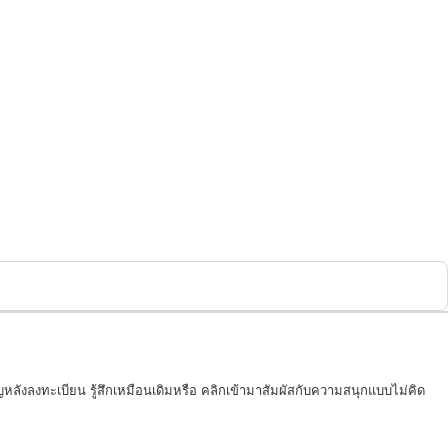
ญหลังลงทะเบียน รู้สึกเหมือนเดิมหรือ คลิกเข้ามาสัมผัสกับความสนุกแบบไม่คิด