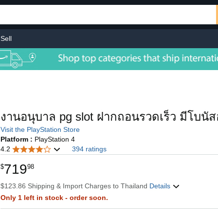
Sell
งานอนุบาล pg slot ฝากถอนรวดเร็ว มีโบนัส
Visit the PlayStation Store
Platform :
PlayStation 4
4.2
394 ratings
719
$
98
$123.86 Shipping & Import Charges to Thailand
Details
Only 1 left in stock - order soon.