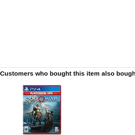
Customers who bought this item also bough