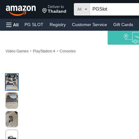
Deliver to
All
Thailand
PG SLOT
Registry
Customer Service
Gift Cards
All
›
›
Video Games
PlayStation 4
Consoles