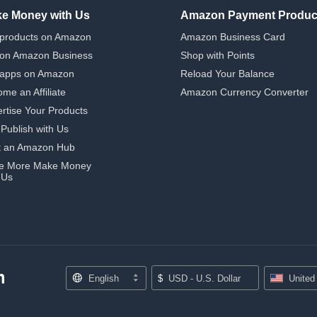
e Money with Us
Amazon Payment Produc
 products on Amazon
Amazon Business Card
 on Amazon Business
Shop with Points
 apps on Amazon
Reload Your Balance
me an Affiliate
Amazon Currency Converter
rtise Your Products
-Publish with Us
t an Amazon Hub
e More Make Money
 Us
English
$
USD - U.S. Dollar
United