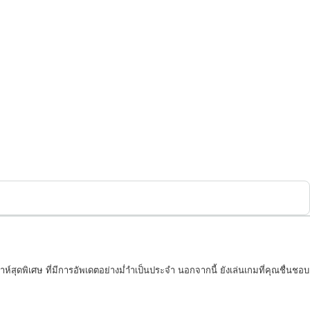
์สุดพิเศษ ที่มีการอัพเดตอย่างม่ำำเป็นประจำ นอกจากนี้ ยังเล่นเกมที่คุณชื่นชอบ