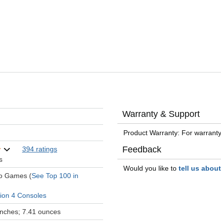
Warranty & Support
Product Warranty: For warranty
Feedback
394 ratings
s
Would you like to
tell us abou
eo Games (
See Top 100 in
tion 4 Consoles
 inches; 7.41 ounces