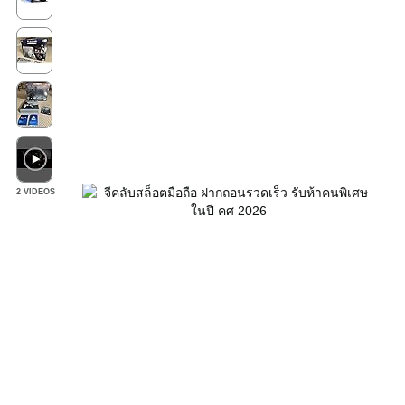
2 VIDEOS