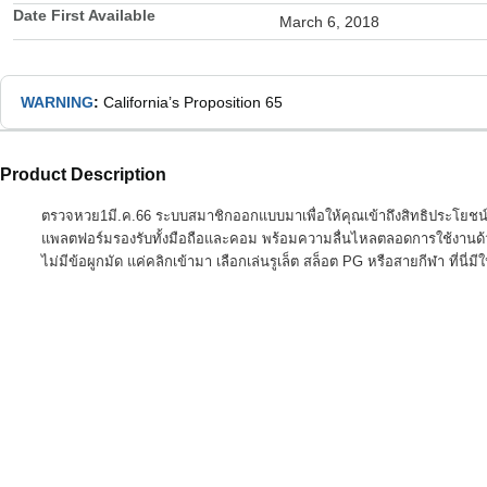
Date First Available
March 6, 2018
WARNING
:
California’s Proposition 65
Product Description
ตรวจหวย1มี.ค.66 ระบบสมาชิกออกแบบมาเพื่อให้คุณเข้าถึงสิทธิประโยชน์อย
แพลตฟอร์มรองรับทั้งมือถือและคอม พร้อมความลื่นไหลตลอดการใช้งานด้วย
ไม่มีข้อผูกมัด แค่คลิกเข้ามา เลือกเล่นรูเล็ต สล็อต PG หรือสายกีฬา ที่น