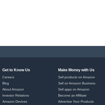
Get to Know Us
Make Money with Us
Careers
Sell products on Amazon
Blog
Sell on Amazon Business
About Amazon
Sell apps on Amazon
Investor Relations
Become an Affiliate
Amazon Devices
Advertise Your Products