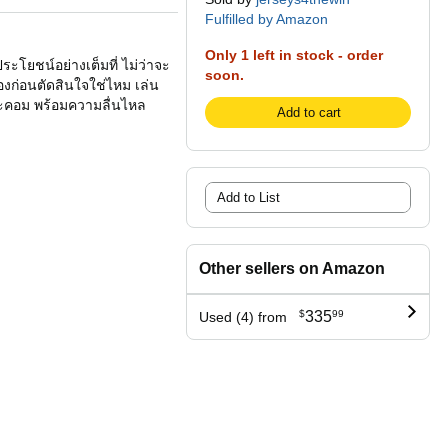
Fulfilled by Amazon
Only 1 left in stock - order
โยชน์อย่างเต็มที่ ไม่ว่าจะ
soon.
งก่อนตัดสินใจใช่ไหม เล่น
ละคอม พร้อมความลื่นไหล
Add to cart
Add to List
Other sellers on Amazon
$
335
99
Used (4) from