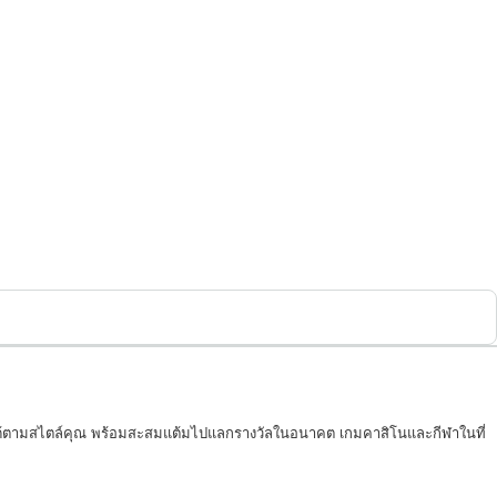
ได้ตามสไตล์คุณ พร้อมสะสมแต้มไปแลกรางวัลในอนาคต เกมคาสิโนและกีฬาในที่