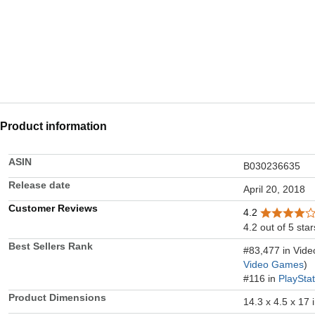
Product information
ASIN
B030236635
Release date
April 20, 2018
Customer Reviews
4.2
4.2 out of 5 star
Best Sellers Rank
#83,477 in Vid
Video Games
)
#116 in
PlaySta
Product Dimensions
14.3 x 4.5 x 17