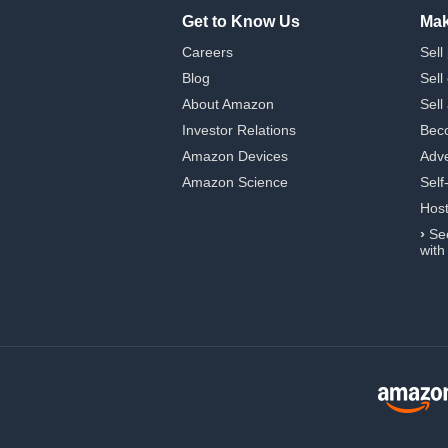
Get to Know Us
Mak
Careers
Sell
Blog
Sell
About Amazon
Sell
Investor Relations
Beco
Amazon Devices
Adve
Amazon Science
Self
Hos
›
Se
with