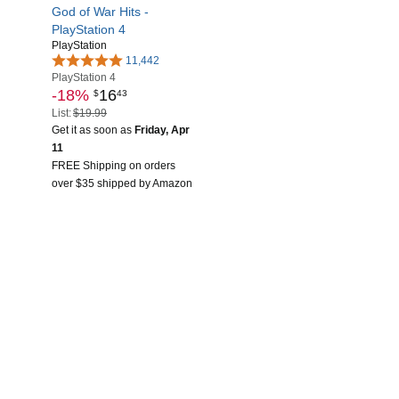
God of War Hits -
PlayStation 4
PlayStation
11,442
PlayStation 4
-18%
16
$
43
List:
$19.99
Get it as soon as
Friday, Apr
11
FREE Shipping on orders
over $35 shipped by Amazon