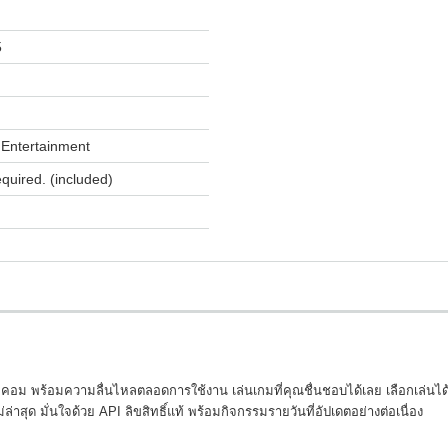
5
Entertainment
equired. (included)
คอม พร้อมความลื่นไหลตลอดการใช้งาน เล่นเกมที่คุณชื่นชอบได้เลย เลือกเล่น
่าสุด มั่นใจด้วย API ลิขสิทธิ์แท้ พร้อมกิจกรรมรายวันที่อัปเดตอย่างต่อเนื่อง