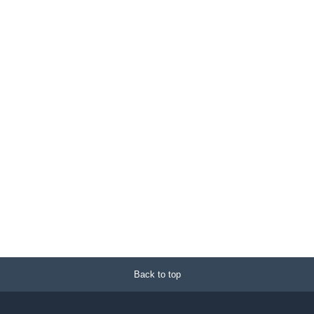
Back to top