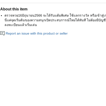
About this item
ตรวจหวย16มิถุนายน2566 จะได้รับแต้มพิเศษ ใช้แลกรางวัล หรือเข้าสู่เก
นี่แค่จุดเริ่มต้นของความสนุกเปิดประสบการณ์ใหม่ได้ทันที ไม่ต้องมีบัญช
ลงทะเบียนแล้วเริ่มเล่น
Report an issue with this product or seller