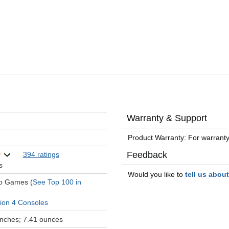
Warranty & Support
Product Warranty: For warranty
Feedback
394 ratings
s
Would you like to
tell us abou
eo Games (
See Top 100 in
tion 4 Consoles
 inches; 7.41 ounces