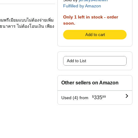
Fulfilled by Amazon
Only 1 left in stock - order
มพรีเมียมแบบไม่ต้องจ่ายเพิ่ม
soon.
ีธนาคาร ไม่ต้องโอนเงิน เพียง
Add to cart
Add to List
Other sellers on Amazon
$
335
99
Used (4) from