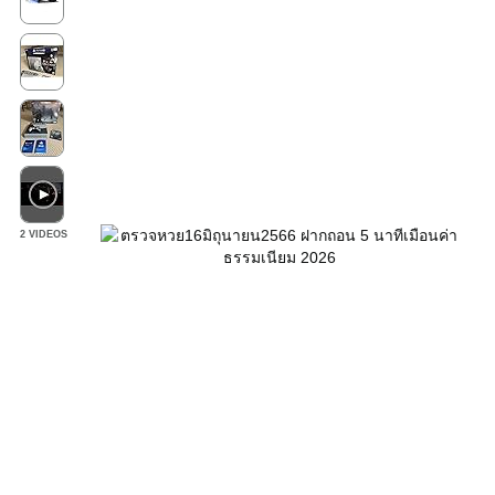
2 VIDEOS