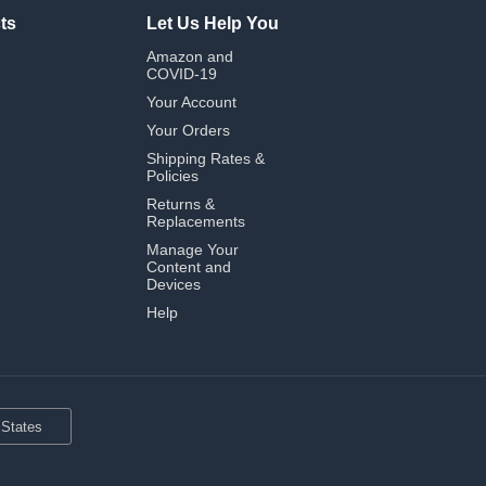
ts
Let Us Help You
Amazon and
COVID-19
Your Account
Your Orders
Shipping Rates &
Policies
Returns &
Replacements
Manage Your
Content and
Devices
Help
 States