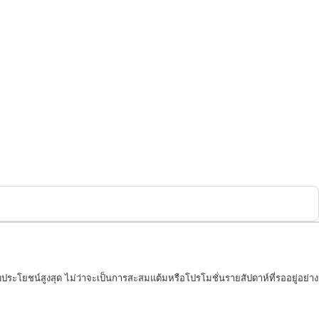
ระโยชน์สูงสุด ไม่ว่าจะเป็นการสะสมแต้มหรือโปรโมชั่นรายสัปดาห์ที่รออยู่อย่าง