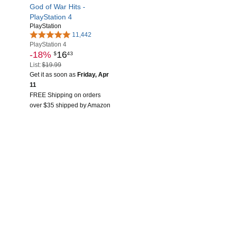
God of War Hits -
PlayStation 4
PlayStation
11,442
PlayStation 4
-18%
16
$
43
List:
$19.99
Get it as soon as
Friday, Apr
11
FREE Shipping on orders
over $35 shipped by Amazon