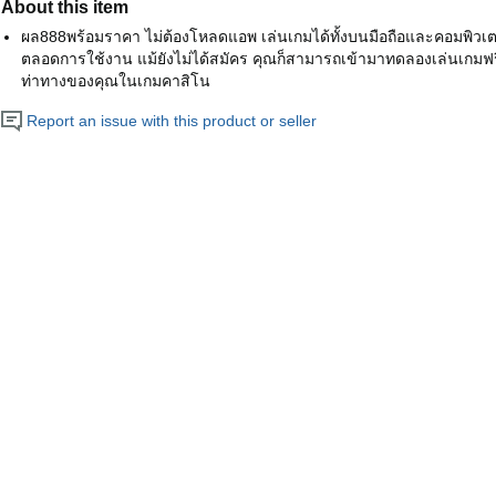
About this item
ผล888พร้อมราคา ไม่ต้องโหลดแอพ เล่นเกมได้ทั้งบนมือถือและคอมพิวเต
ตลอดการใช้งาน แม้ยังไม่ได้สมัคร คุณก็สามารถเข้ามาทดลองเล่นเกมฟรี
ท่าทางของคุณในเกมคาสิโน
Report an issue with this product or seller