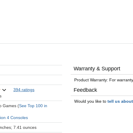
Warranty & Support
Product Warranty: For warranty
Feedback
394 ratings
s
Would you like to
tell us abou
eo Games (
See Top 100 in
tion 4 Consoles
 inches; 7.41 ounces