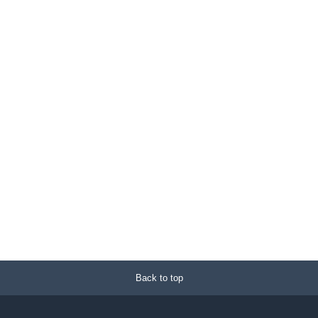
Back to top