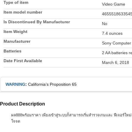
Type of item
Video Game
Item model number
465551863354
Is Discontinued By Manufacturer
No
Item Weight
7.4 ounces
Manufacturer
Sony Computer 
Batteries
2 AA batteries r
Date First Available
March 6, 2018
WARNING
:
California’s Proposition 65
Product Description
ผล888พร้อมราคา เพียงเข้าสู่ระบบก็สามารถเริ่มสำรวจเกมและ ฟีเจอร์ใหม่
ใจจด