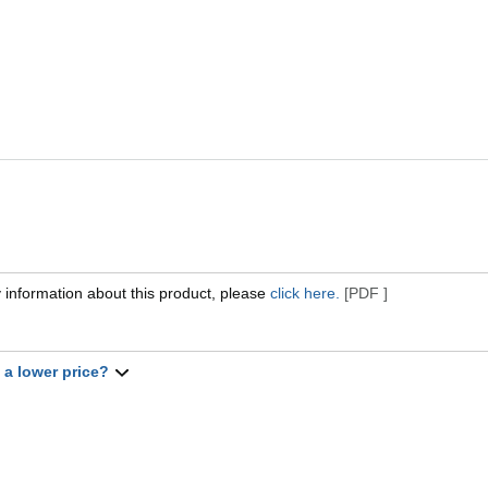
 information about this product, please
click here.
[PDF ]
t a lower price?