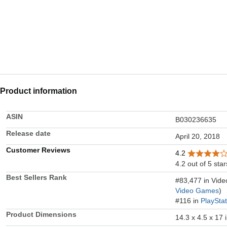
Product information
ASIN
B030236635
Release date
April 20, 2018
Customer Reviews
4.2
4.2 out of 5 star
Best Sellers Rank
#83,477 in Vid
Video Games
)
#116 in
PlaySta
Product Dimensions
14.3 x 4.5 x 17