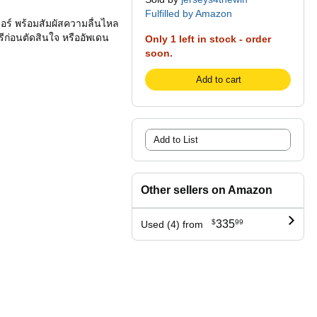
Fulfilled by Amazon
อร์ พร้อมสัมผัสความลื่นไหล
ก่อนตัดสินใจ หรืออัพเดน
Only 1 left in stock - order
soon.
Add to cart
Add to List
Other sellers on Amazon
$
335
99
Used (4) from