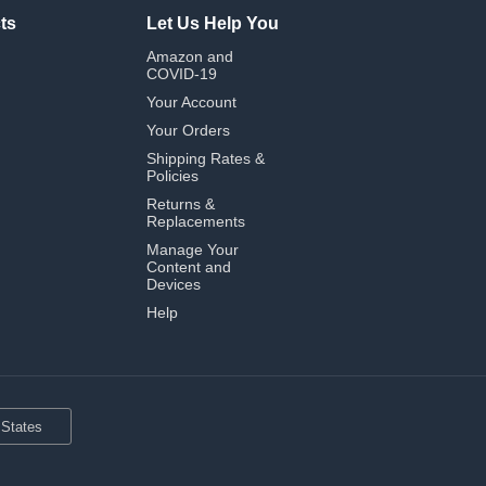
ts
Let Us Help You
Amazon and
COVID-19
Your Account
Your Orders
Shipping Rates &
Policies
Returns &
Replacements
Manage Your
Content and
Devices
Help
 States