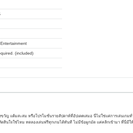
5
Entertainment
equired. (included)
ของขวัญ แต้มสะสม หรือโปรโมชั่นรายสัปดาห์ที่อัปเดตเสมอ นี่ไม่ใช่แค่การเล่นเกมท
นตัดสินใจใช่ไหม ทดลองเล่นฟรีทุกเกมได้ทันที ไม่มีข้อผูกมัด แค่คลิกเข้ามา ที่นี