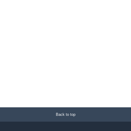
Back to top