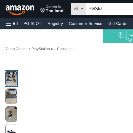
Deliver to
All
Thailand
PG SLOT
Registry
Customer Service
Gift Cards
All
›
›
Video Games
PlayStation 4
Consoles