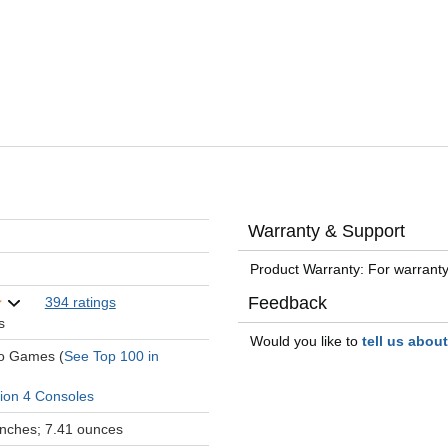
Warranty & Support
Product Warranty: For warranty
Feedback
394 ratings
s
Would you like to
tell us abou
eo Games (
See Top 100 in
tion 4 Consoles
 inches; 7.41 ounces