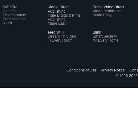
IMDbPro
Kindle Direct
Prime Video Direct
Get Info
Video Distribution
Publishing
Entertainment
Made Easy
Indie Digital & Print
Professionals
Publishing
Need
Made Easy
eero WiFi
Blink
Stream 4K Video
Smart Security
in Every Room
for Every Home
Conditions of Use
Privacy Notice
Cons
© 1996-2025, 