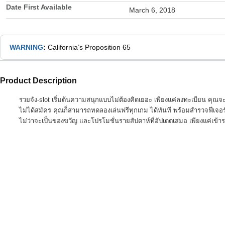
Date First Available
March 6, 2018
WARNING
:
California’s Proposition 65
Product Description
รวยจัง-slot เริ่มต้นความสนุกแบบไม่ต้องคิดเยอะ เพียงแค่ลงทะเบียน คุณจะ
ไม่ได้สมัคร คุณก็สามารถทดลองเล่นฟรีทุกเกม ได้ทันที พร้อมสำรวจฟีเจอร
ไม่ว่าจะเป็นของขวัญ และโปรโมชั่นรายสัปดาห์ที่อัปเดตเสมอ เพียงแค่เข้าระ