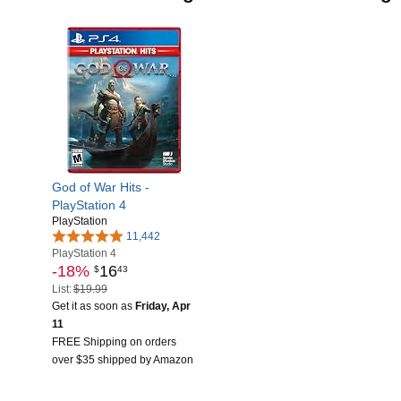
God of War Hits -
PlayStation 4
PlayStation
11,442
PlayStation 4
-18%
16
$
43
List:
$19.99
Get it as soon as
Friday, Apr
11
FREE Shipping on orders
over $35 shipped by Amazon