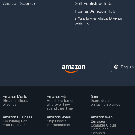
Amazon Science
Self-Publish with Us
Host an Amazon Hub
›
See More Make Money
with Us
English
Amazon Music
Amazon Ads
6pm
Stream millions
Reach customers
Score deals
of songs
wherever they
on fashion brands
spend their time
Amazon Business
AmazonGlobal
Amazon Web
Everything For
Ship Orders
Services
Your Business
Internationally
Scalable Cloud
Computing
Services