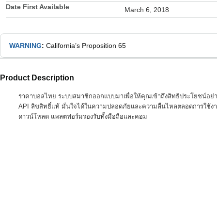
Date First Available
March 6, 2018
WARNING
:
California’s Proposition 65
Product Description
ราคาบอลไทย ระบบสมาชิกออกแบบมาเพื่อให้คุณเข้าถึงสิทธิประโยชน์อย่างเต
API ลิขสิทธิ์แท้ มั่นใจได้ในความปลอดภัยและความลื่นไหลตลอดการใช้งาน
ดาวน์โหลด แพลตฟอร์มรองรับทั้งมือถือและคอม