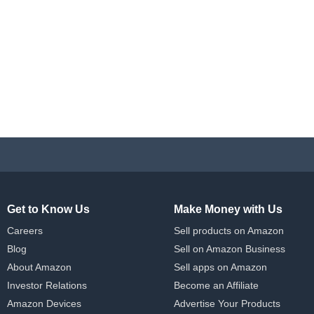
Get to Know Us
Make Money with Us
Careers
Sell products on Amazon
Blog
Sell on Amazon Business
About Amazon
Sell apps on Amazon
Investor Relations
Become an Affiliate
Amazon Devices
Advertise Your Products