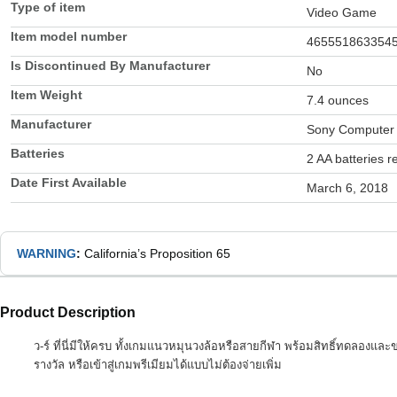
Type of item
Video Game
Item model number
465551863354
Is Discontinued By Manufacturer
No
Item Weight
7.4 ounces
Manufacturer
Sony Computer 
Batteries
2 AA batteries r
Date First Available
March 6, 2018
WARNING
:
California’s Proposition 65
Product Description
ว-ร์ ที่นี่มีให้ครบ ทั้งเกมแนวหมุนวงล้อหรือสายกีฬา พร้อมสิทธิ์ทดลองและข
รางวัล หรือเข้าสู่เกมพรีเมียมได้แบบไม่ต้องจ่ายเพิ่ม