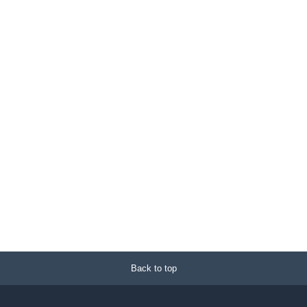
Back to top