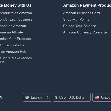
e Money with Us
Amazon Payment Produc
 products on Amazon
Amazon Business Card
 on Amazon Business
Shop with Points
 apps on Amazon
Reload Your Balance
me an Affiliate
Amazon Currency Converter
rtise Your Products
-Publish with Us
t an Amazon Hub
e More Make Money
 Us
English
$
USD - U.S. Dollar
United