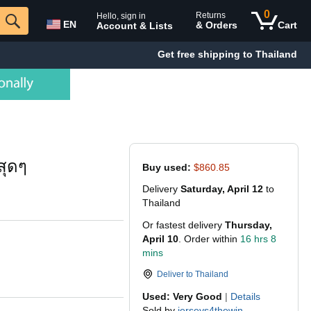
0
Returns
Hello, sign in
EN
& Orders
Cart
Account & Lists
Get free shipping to Thailand
สุดๆ
Buy used:
$860.85
Delivery
Saturday, April 12
to
Thailand
Or fastest delivery
Thursday,
April 10
. Order within
16 hrs 8
mins
Deliver to
Thailand
Used: Very Good
|
Details
Sold by
jerseys4thewin