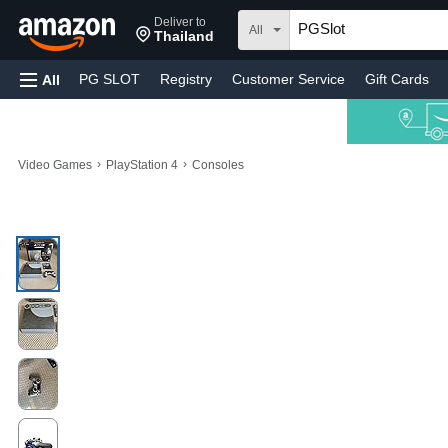
Deliver to
All
Thailand
PG SLOT
Registry
Customer Service
Gift Cards
All
›
›
Video Games
PlayStation 4
Consoles