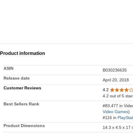
Product information
ASIN
B030236635
Release date
April 20, 2018
Customer Reviews
4.2
4.2 out of 5 star
Best Sellers Rank
#83,477 in Vid
Video Games
)
#116 in
PlaySta
Product Dimensions
14.3 x 4.5 x 17