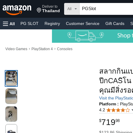
Deliver to
All
Thailand
PG SLOT
Registry
Customer Service
Gift Cards
S
All
›
›
Video Games
PlayStation 4
Consoles
สลากกินแบ
ปีกCASิโน
คุณมีสิ่งร
Visit the PlayStat
Platform :
PlaySt
4.2
719
$
98
$123.86 Shipping