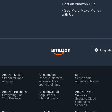
Host an Amazon Hub
›
See More Make Money
with Us
English
Amazon Music
Amazon Ads
6pm
Stream millions
Reach customers
Score deals
of songs
wherever they
on fashion brands
spend their time
Amazon Business
AmazonGlobal
Amazon Web
Everything For
Ship Orders
Services
Your Business
Internationally
Scalable Cloud
Computing
Services