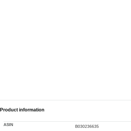
Product information
ASIN
B030236635