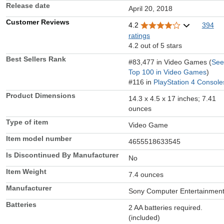
Release date
April 20, 2018
Customer Reviews
4.2
394
ratings
4.2 out of 5 stars
Best Sellers Rank
#83,477 in Video Games (
See
Top 100 in Video Games
)
#116 in
PlayStation 4 Console
Product Dimensions
14.3 x 4.5 x 17 inches; 7.41
ounces
Type of item
Video Game
Item model number
4655518633545
Is Discontinued By Manufacturer
No
Item Weight
7.4 ounces
Manufacturer
Sony Computer Entertainmen
Batteries
2 AA batteries required.
(included)