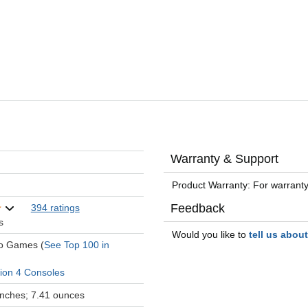
Warranty & Support
Product Warranty: For warranty
Feedback
394 ratings
s
Would you like to
tell us abou
eo Games (
See Top 100 in
tion 4 Consoles
 inches; 7.41 ounces