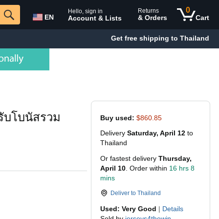
0
Returns
Hello, sign in
EN
& Orders
Cart
Account & Lists
Get free shipping to Thailand
รับโบนัสรวม
Buy used:
$860.85
Delivery
Saturday, April 12
to
Thailand
Or fastest delivery
Thursday,
April 10
. Order within
16 hrs 8
mins
Deliver to
Thailand
Used: Very Good
|
Details
Sold by
jerseys4thewin