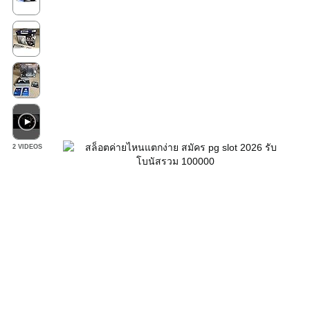
2 VIDEOS