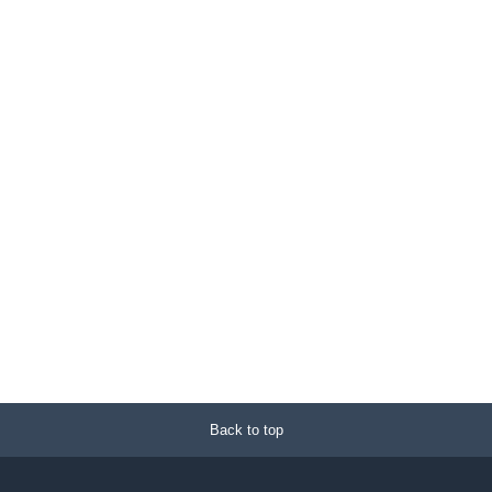
Back to top