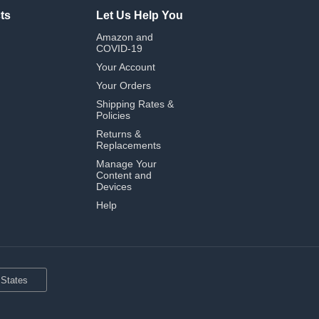
ts
Let Us Help You
Amazon and
COVID-19
Your Account
Your Orders
Shipping Rates &
Policies
Returns &
Replacements
Manage Your
Content and
Devices
Help
 States