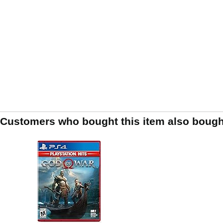
Customers who bought this item also bough