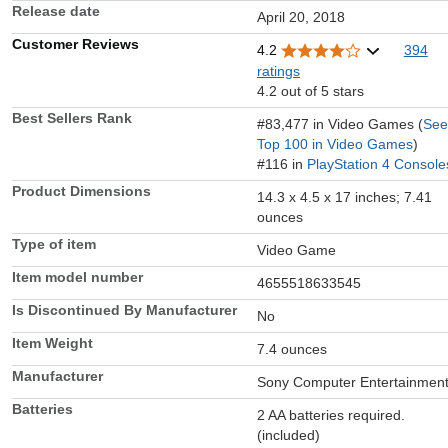
Release date
April 20, 2018
Customer Reviews
4.2
394
ratings
4.2 out of 5 stars
Best Sellers Rank
#83,477 in Video Games (
See
Top 100 in Video Games
)
#116 in
PlayStation 4 Console
Product Dimensions
14.3 x 4.5 x 17 inches; 7.41
ounces
Type of item
Video Game
Item model number
4655518633545
Is Discontinued By Manufacturer
No
Item Weight
7.4 ounces
Manufacturer
Sony Computer Entertainmen
Batteries
2 AA batteries required.
(included)