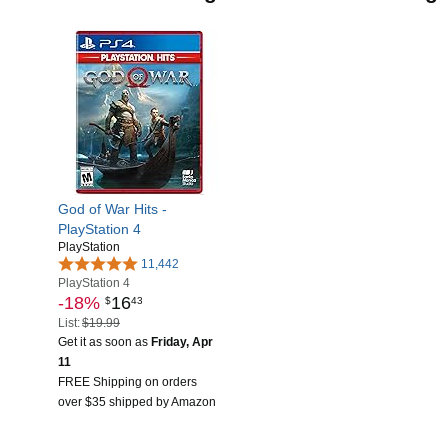
God of War Hits -
PlayStation 4
PlayStation
11,442
PlayStation 4
-18%
16
$
43
List:
$19.99
Get it as soon as
Friday, Apr
11
FREE Shipping on orders
over $35 shipped by Amazon