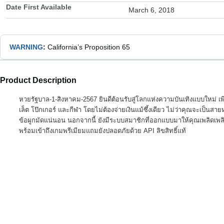
Date First Available
March 6, 2018
WARNING
:
California’s Proposition 65
Product Description
หวยรัฐบาล-1-สิงหาคม-2567 ยินดีต้อนรับสู่โลกแห่งความบันเทิงแบบใหม่ เ
เล็ต โป๊กเกอร์ และกีฬา โดยไม่ต้องจ่ายเงินแม้ซึ้งเดียว ไม่ว่าคุณจะเป็นสา
ข้อผูกมัดแน่นอน นอกจากนี้ ยังมีระบบสมาชิกที่ออกแบบมาให้คุณเพลิดเพล
พร้อมเข้าถึงเกมพรีเมียมแถมยังปลอดภัยด้วย API ลิขสิทธิ์แท้