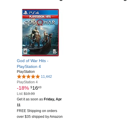
God of War Hits -
PlayStation 4
PlayStation
11,442
PlayStation 4
-18%
16
$
43
List:
$19.99
Get it as soon as
Friday, Apr
11
FREE Shipping on orders
over $35 shipped by Amazon