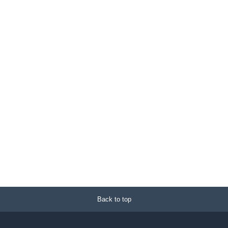
Back to top