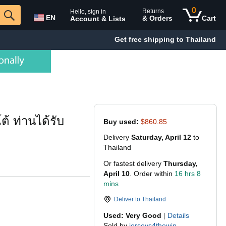
0
Returns
Hello, sign in
EN
& Orders
Cart
Account & Lists
Get free shipping to Thailand
้ ท่านได้รับ
Buy used:
$860.85
Delivery
Saturday, April 12
to
Thailand
Or fastest delivery
Thursday,
April 10
. Order within
16 hrs 8
mins
Deliver to
Thailand
Used: Very Good
|
Details
Sold by
jerseys4thewin