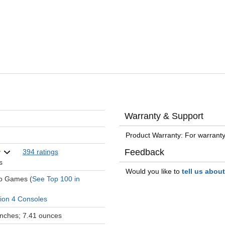
Warranty & Support
Product Warranty: For warranty
Feedback
394 ratings
s
Would you like to
tell us abou
eo Games (
See Top 100 in
tion 4 Consoles
 inches; 7.41 ounces