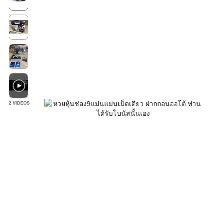
2 VIDEOS