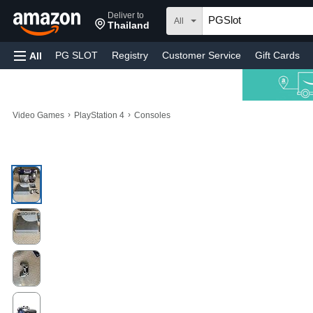
Deliver to
All
Thailand
PG SLOT
Registry
Customer Service
Gift Cards
All
›
›
Video Games
PlayStation 4
Consoles