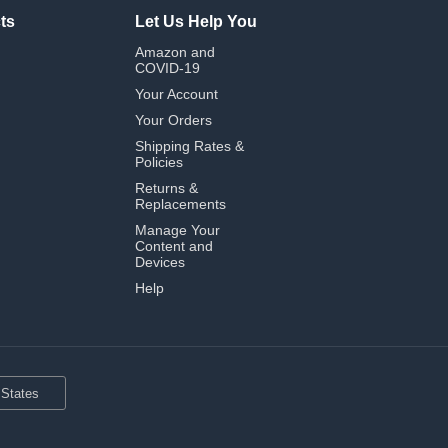
ts
Let Us Help You
Amazon and
COVID-19
Your Account
Your Orders
Shipping Rates &
Policies
Returns &
Replacements
Manage Your
Content and
Devices
Help
 States