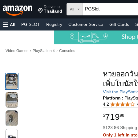
Deliver to
All
Thailand
PG SLOT
Registry
Customer Service
Gift Cards
S
All
›
›
Video Games
PlayStation 4
Consoles
หวยออกวัน
เพิ่มโบนัส
Visit the PlayStat
Platform :
PlaySt
4.2
719
$
98
$123.86 Shipping
Only 1 left in st