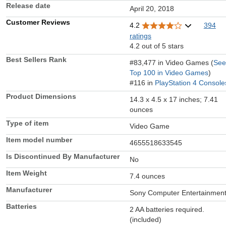
Release date
April 20, 2018
Customer Reviews
4.2
394
ratings
4.2 out of 5 stars
Best Sellers Rank
#83,477 in Video Games (
See
Top 100 in Video Games
)
#116 in
PlayStation 4 Console
Product Dimensions
14.3 x 4.5 x 17 inches; 7.41
ounces
Type of item
Video Game
Item model number
4655518633545
Is Discontinued By Manufacturer
No
Item Weight
7.4 ounces
Manufacturer
Sony Computer Entertainmen
Batteries
2 AA batteries required.
(included)