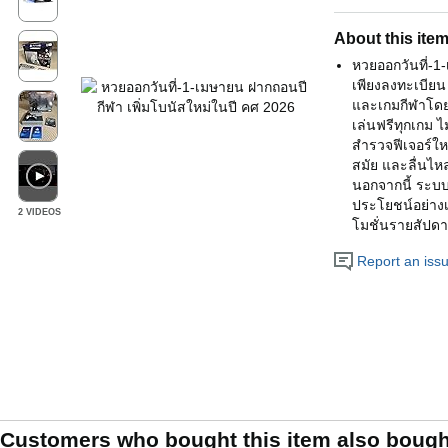
About this ite
หวยออกวันที่-1
เพียงลงทะเบียน 
และเกมกีฬาโดยไ
เล่นฟรีทุกเกม 
สำรวจฟีเจอร์ให
สมัย และลื่นไห
นอกจากนี้ ระบบ
ประโยชน์อย่างเ
2 VIDEOS
โมชั่นรายสัปดาห
Report an issue
Customers who bought this item also bough