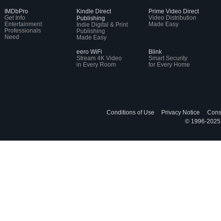
IMDbPro
Kindle Direct
Prime Video Direct
Get Info
Video Distribution
Publishing
Entertainment
Made Easy
Indie Digital & Print
Professionals
Publishing
Need
Made Easy
eero WiFi
Blink
Stream 4K Video
Smart Security
in Every Room
for Every Home
Conditions of Use
Privacy Notice
Cons
© 1996-2025, 