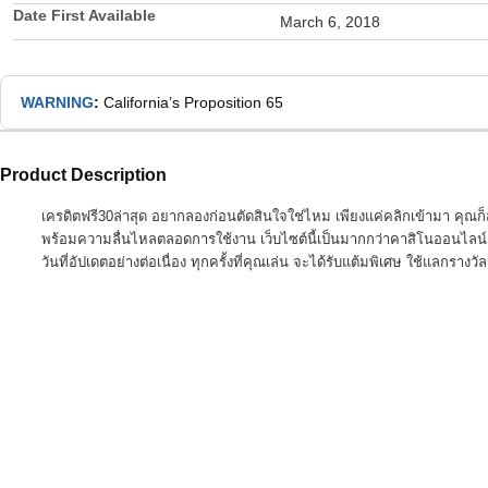
Date First Available
March 6, 2018
WARNING
:
California’s Proposition 65
Product Description
เครดิตฟรี30ล่าสุด อยากลองก่อนตัดสินใจใช่ไหม เพียงแค่คลิกเข้ามา คุณ
พร้อมความลื่นไหลตลอดการใช้งาน เว็บไซต์นี้เป็นมากกว่าคาสิโนออนไลน์ ม
วันที่อัปเดตอย่างต่อเนื่อง ทุกครั้งที่คุณเล่น จะได้รับแต้มพิเศษ ใช้แลกรางวั