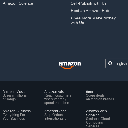
Amazon Science
Self-Publish with Us
Host an Amazon Hub
›
See More Make Money
with Us
English
Amazon Music
Amazon Ads
6pm
Stream millions
Reach customers
Score deals
of songs
wherever they
on fashion brands
spend their time
Amazon Business
AmazonGlobal
Amazon Web
Everything For
Ship Orders
Services
Your Business
Internationally
Scalable Cloud
Computing
Services