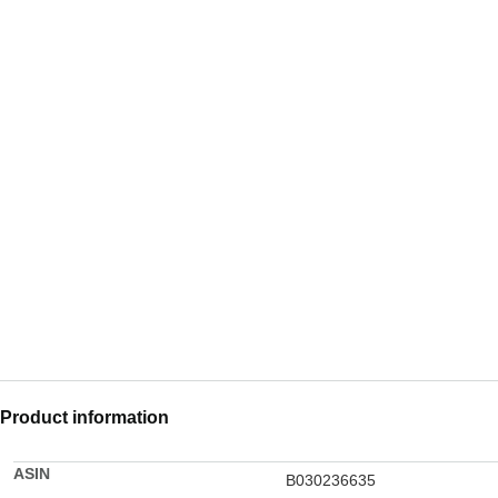
Product information
ASIN
B030236635