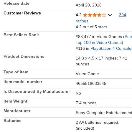
Release date
April 20, 2018
Customer Reviews
4.2
394
ratings
4.2 out of 5 stars
Best Sellers Rank
#83,477 in Video Games (
See
Top 100 in Video Games
)
#116 in
PlayStation 4 Console
Product Dimensions
14.3 x 4.5 x 17 inches; 7.41
ounces
Type of item
Video Game
Item model number
4655518633545
Is Discontinued By Manufacturer
No
Item Weight
7.4 ounces
Manufacturer
Sony Computer Entertainmen
Batteries
2 AA batteries required.
(included)