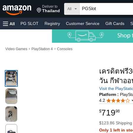
Deliver to
All
Thailand
PG SLOT
Registry
Customer Service
Gift Cards
S
All
›
›
Video Games
PlayStation 4
Consoles
เครดิตฟรี
วัน กีฬาออ
Visit the PlayStat
Platform :
PlaySt
4.2
719
$
98
$123.86 Shipping
Only 1 left in st