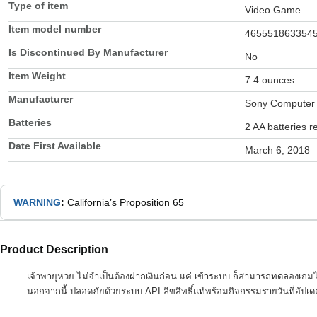
Type of item
Video Game
Item model number
465551863354
Is Discontinued By Manufacturer
No
Item Weight
7.4 ounces
Manufacturer
Sony Computer 
Batteries
2 AA batteries r
Date First Available
March 6, 2018
WARNING
:
California’s Proposition 65
Product Description
เจ้าพายุหวย ไม่จำเป็นต้องฝากเงินก่อน แค่ เข้าระบบ ก็สามารถทดลองเกมไ
นอกจากนี้ ปลอดภัยด้วยระบบ API ลิขสิทธิ์แท้พร้อมกิจกรรมรายวันที่อัปเดต