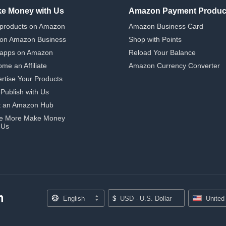
e Money with Us
Amazon Payment Produc
 products on Amazon
Amazon Business Card
 on Amazon Business
Shop with Points
 apps on Amazon
Reload Your Balance
me an Affiliate
Amazon Currency Converter
rtise Your Products
-Publish with Us
t an Amazon Hub
e More Make Money
 Us
English
$
USD - U.S. Dollar
United