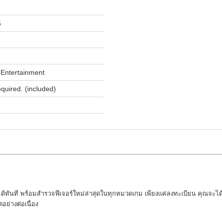
5
Entertainment
equired. (included)
ด้ทันที พร้อมสำรวจฟีเจอร์ใหม่ล่าสุดในทุกหมวดเกม เพียงแค่ลงทะเบียน คุณจะได้ร
อย่างต่อเนื่อง