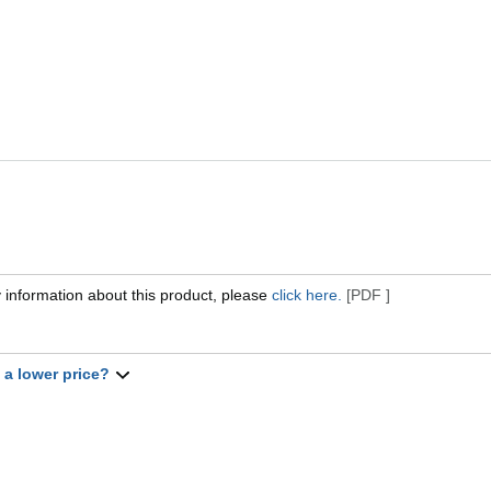
 information about this product, please
click here.
[PDF ]
t a lower price?