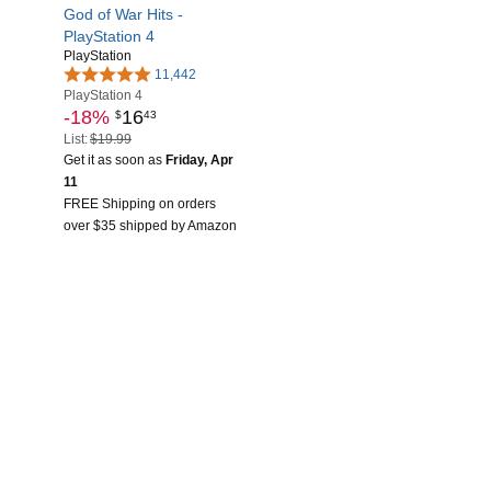
God of War Hits -
PlayStation 4
PlayStation
11,442
PlayStation 4
-18%
16
$
43
List:
$19.99
Get it as soon as
Friday, Apr
11
FREE Shipping on orders
over $35 shipped by Amazon