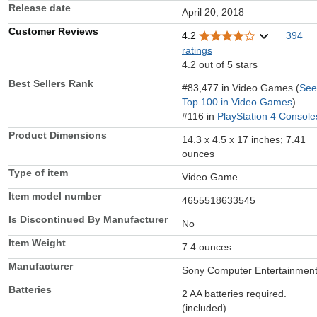
Release date
April 20, 2018
Customer Reviews
4.2
394
ratings
4.2 out of 5 stars
Best Sellers Rank
#83,477 in Video Games (
See
Top 100 in Video Games
)
#116 in
PlayStation 4 Console
Product Dimensions
14.3 x 4.5 x 17 inches; 7.41
ounces
Type of item
Video Game
Item model number
4655518633545
Is Discontinued By Manufacturer
No
Item Weight
7.4 ounces
Manufacturer
Sony Computer Entertainmen
Batteries
2 AA batteries required.
(included)