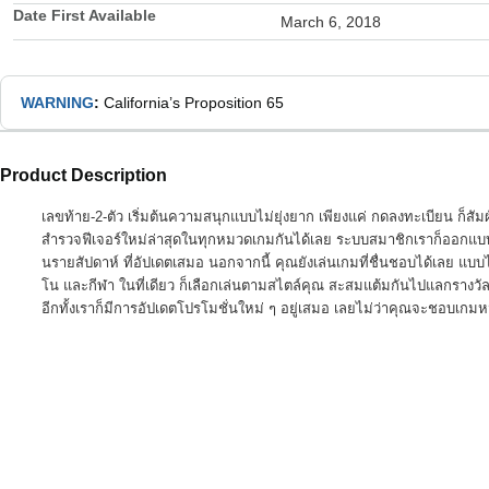
Date First Available
March 6, 2018
WARNING
:
California’s Proposition 65
Product Description
เลขท้าย-2-ตัว เริ่มต้นความสนุกแบบไม่ยุ่งยาก เพียงแค่ กดลงทะเบียน ก็สัม
สำรวจฟีเจอร์ใหม่ล่าสุดในทุกหมวดเกมกันได้เลย ระบบสมาชิกเราก็ออกแบบมาเ
นรายสัปดาห์ ที่อัปเดตเสมอ นอกจากนี้ คุณยังเล่นเกมที่ชื่นชอบได้เลย 
โน และกีฬา ในที่เดียว ก็เลือกเล่นตามสไตล์คุณ สะสมแต้มกันไปแลกรางวัล อ
อีกทั้งเราก็มีการอัปเดตโปรโมชั่นใหม่ ๆ อยู่เสมอ เลยไม่ว่าคุณจะชอบเกม