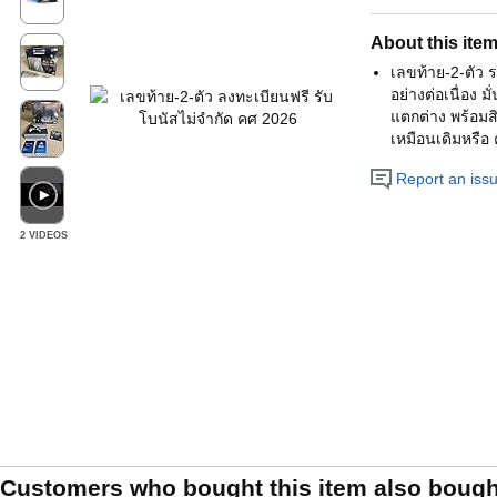
About this ite
เลขท้าย-2-ตัว ร
อย่างต่อเนื่อง 
แตกต่าง พร้อมส
เหมือนเดิมหรือ
Report an issue
2 VIDEOS
Customers who bought this item also bough