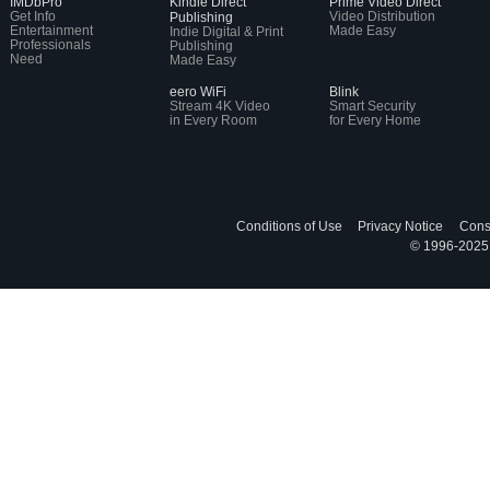
IMDbPro
Kindle Direct
Prime Video Direct
Get Info
Video Distribution
Publishing
Entertainment
Made Easy
Indie Digital & Print
Professionals
Publishing
Need
Made Easy
eero WiFi
Blink
Stream 4K Video
Smart Security
in Every Room
for Every Home
Conditions of Use
Privacy Notice
Cons
© 1996-2025, 