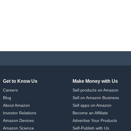
Get to Know Us
Make Money with Us
Careers
Sell products on Amazon
Blog
Sell on Amazon Business
About Amazon
Sell apps on Amazon
Investor Relations
Become an Affiliate
Amazon Devices
Advertise Your Products
Amazon Science
Self-Publish with Us