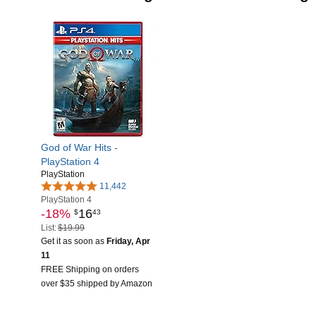
God of War Hits -
PlayStation 4
PlayStation
11,442
PlayStation 4
-18%
16
$
43
List:
$19.99
Get it as soon as
Friday, Apr
11
FREE Shipping on orders
over $35 shipped by Amazon