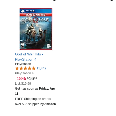
God of War Hits -
PlayStation 4
PlayStation
11,442
PlayStation 4
-18%
16
$
43
List:
$19.99
Get it as soon as
Friday, Apr
11
FREE Shipping on orders
over $35 shipped by Amazon