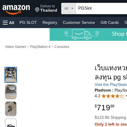
Deliver to
All
Thailand
PG SLOT
Registry
Customer Service
Gift Cards
S
All
›
›
Video Games
PlayStation 4
Consoles
เว็บแทงหวย
ลงทุน pg s
Visit the PlayStat
Platform :
PlaySt
4.2
719
$
98
$123.86 Shipping
Only 1 left in st