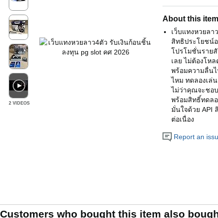
About this ite
เว็บแทงหวยลาว4
สิทธิประโยชน์อ
โปรโมชั่นรายสัป
เลย ไม่ต้องโห
พร้อมความลื่น
ไหม ทดลองเล่นฟร
ไม่ว่าคุณจะชอบ
พร้อมสิทธิ์ทด
2 VIDEOS
มั่นใจด้วย API 
ต่อเนื่อง
Report an issue
Customers who bought this item also bough