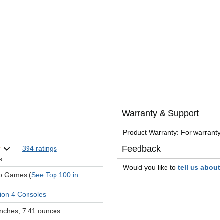
Warranty & Support
Product Warranty: For warranty
Feedback
394 ratings
s
Would you like to
tell us abou
eo Games (
See Top 100 in
tion 4 Consoles
 inches; 7.41 ounces