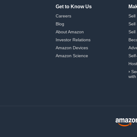
Get to Know Us
Mak
Careers
Sell
Blog
Sell
About Amazon
Sell
Investor Relations
Beco
Amazon Devices
Adve
Amazon Science
Self
Hos
›
Se
with