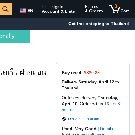
0
Returns
Hello, sign in
EN
& Orders
Cart
Account & Lists
Get free shipping to Thailand
นรวดเร็ว ฝากถอน
Buy used:
$860.85
Delivery
Saturday, April 12
to
Thailand
Or fastest delivery
Thursday,
April 10
. Order within
16 hrs 8
mins
Deliver to
Thailand
Used: Very Good
|
Details
Sold by
jerseys4thewin