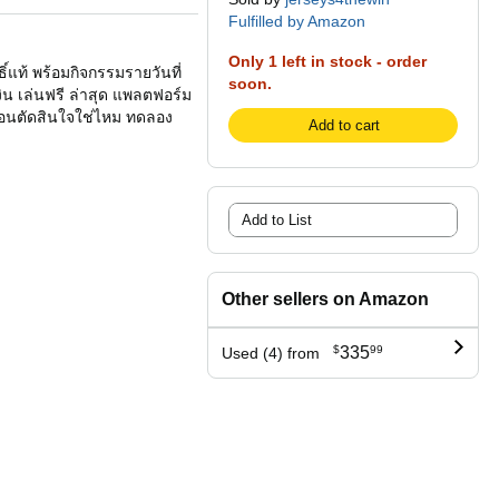
Fulfilled by Amazon
Only 1 left in stock - order
ธิ์แท้ พร้อมกิจกรรมรายวันที่
soon.
ิน เล่นฟรี ล่าสุด แพลตฟอร์ม
่อนตัดสินใจใช่ไหม ทดลอง
Add to cart
Add to List
Other sellers on Amazon
$
335
99
Used (4) from