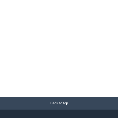
Back to top