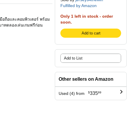
Fulfilled by Amazon
Only 1 left in stock - order
บนมือถือและคอมพิวเตอร์ พร้อม
soon.
ามาทดลองเล่นเกมฟรีก่อน
Add to cart
Add to List
Other sellers on Amazon
$
335
99
Used (4) from