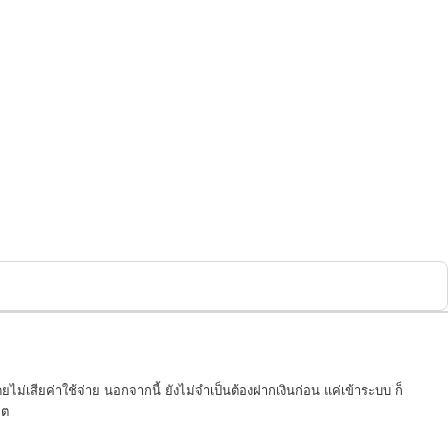
ยไม่เสียค่าใช้จ่าย นอกจากนี้ ยังไม่จำเป็นต้องฝากเงินก่อน แค่เข้าระบบ ก็
็ต