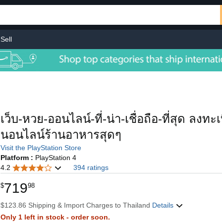
Sell
เว็บ-หวย-ออนไลน์-ที่-น่า-เชื่อถือ-ที่สุด ลงทะ
นอนไลน์ร้านอาหารสุดๆ
Visit the PlayStation Store
Platform :
PlayStation 4
4.2
394 ratings
719
$
98
$123.86 Shipping & Import Charges to Thailand
Details
Only 1 left in stock - order soon.