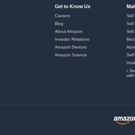
Get to Know Us
Mak
Careers
Sell
Blog
Sell
About Amazon
Sell
Investor Relations
Beco
Amazon Devices
Adve
Amazon Science
Self
Hos
›
Se
with