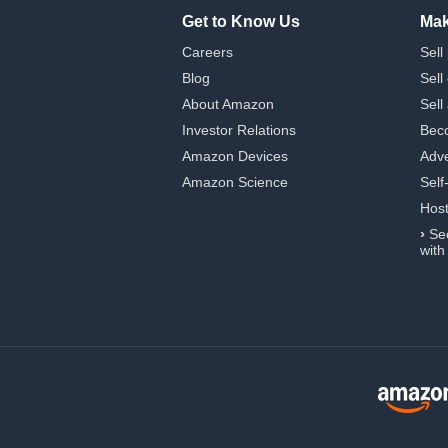
Get to Know Us
Mak
Careers
Sell
Blog
Sell
About Amazon
Sell
Investor Relations
Beco
Amazon Devices
Adve
Amazon Science
Self
Hos
›
Se
with