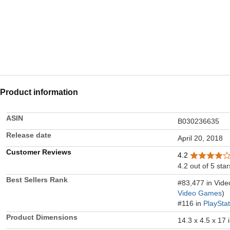
Product information
ASIN
B030236635
Release date
April 20, 2018
Customer Reviews
4.2
4.2 out of 5 star
Best Sellers Rank
#83,477 in Vid
Video Games
)
#116 in
PlaySta
Product Dimensions
14.3 x 4.5 x 17