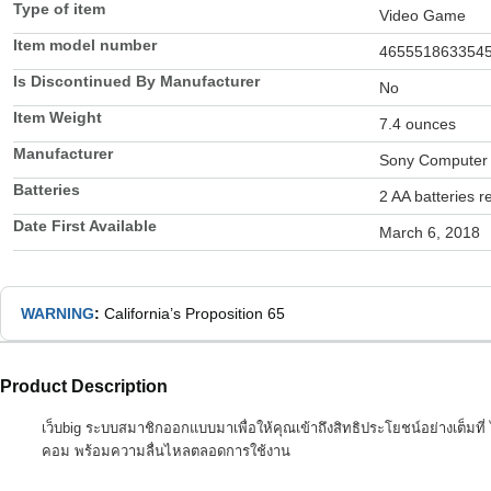
Type of item
Video Game
Item model number
465551863354
Is Discontinued By Manufacturer
No
Item Weight
7.4 ounces
Manufacturer
Sony Computer 
Batteries
2 AA batteries r
Date First Available
March 6, 2018
WARNING
:
California’s Proposition 65
Product Description
เว็บbig ระบบสมาชิกออกแบบมาเพื่อให้คุณเข้าถึงสิทธิประโยชน์อย่างเต็มท
คอม พร้อมความลื่นไหลตลอดการใช้งาน