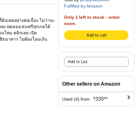
Fulfilled by Amazon
Only 1 left in stock - order
่อัปเดตอย่างต่อเนื่อง ไม่ว่าจะ
soon.
ไหม ทดลองเล่นฟรีทุกเกมได้
ียนไหม คลิกเลย เปิด
Add to cart
ญชีธนาคาร ไม่ต้องโอนเงิน
Add to List
Other sellers on Amazon
$
335
99
Used (4) from