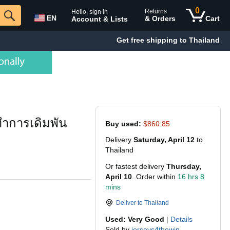
0
Returns
Hello, sign in
EN
& Orders
Cart
Account & Lists
Get free shipping to Thailand
ทำการเดิมพัน
Buy used:
$860.85
Delivery
Saturday, April 12
to
Thailand
Or fastest delivery
Thursday,
April 10
. Order within
16 hrs 8
mins
Deliver to
Thailand
Used: Very Good
|
Details
Sold by
jerseys4thewin