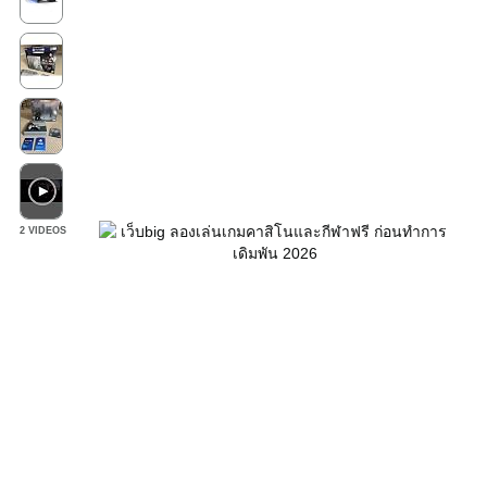
2 VIDEOS