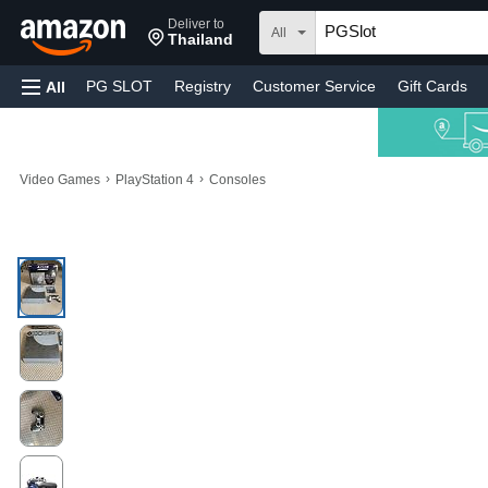
Deliver to
All
Thailand
PG SLOT
Registry
Customer Service
Gift Cards
All
›
›
Video Games
PlayStation 4
Consoles