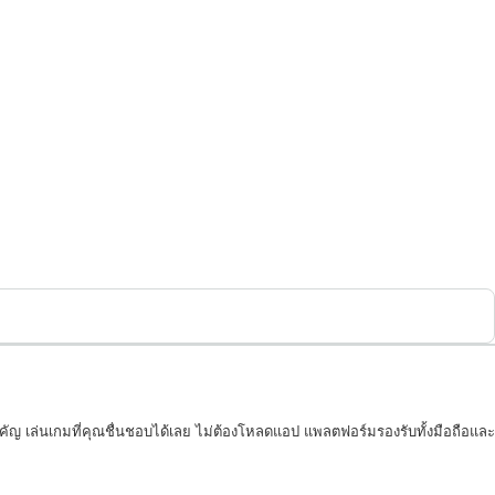
คัญ เล่นเกมที่คุณชื่นชอบได้เลย ไม่ต้องโหลดแอป แพลตฟอร์มรองรับทั้งมือถือและ