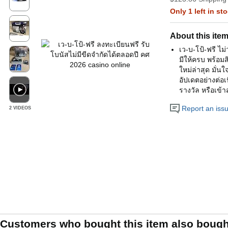
Only 1 left in st
About this ite
เว-บ-โป้-ฟรี ไม
มีให้ครบ พร้อ
ใหม่ล่าสุด มั่นใ
อัปเดตอย่างต่อเน
รางวัล หรือเข้าส
Report an issue
2 VIDEOS
Customers who bought this item also bough