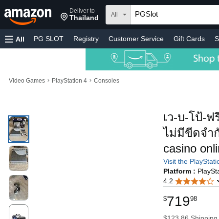
Deliver to
All
Thailand
PG SLOT
Registry
Customer Service
Gift Cards
S
All
›
›
Video Games
PlayStation 4
Consoles
เว-บ-โป้-ฟ
ไม่มีขีดจำ
casino onl
Visit the PlayStat
Platform :
PlaySt
4.2
719
$
98
$123.86 Shipping