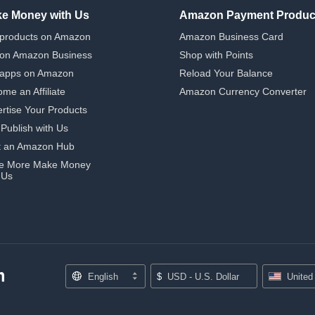
e Money with Us
Amazon Payment Produc
 products on Amazon
Amazon Business Card
 on Amazon Business
Shop with Points
 apps on Amazon
Reload Your Balance
me an Affiliate
Amazon Currency Converter
rtise Your Products
-Publish with Us
t an Amazon Hub
e More Make Money
 Us
English
$
USD - U.S. Dollar
United