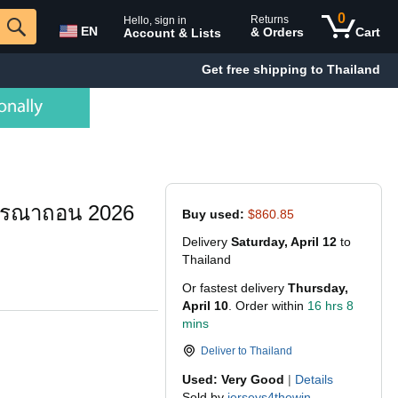
0
Returns
Hello, sign in
EN
& Orders
Cart
Account & Lists
Get free shipping to Thailand
จารณาถอน 2026
Buy used:
$860.85
Delivery
Saturday, April 12
to
Thailand
Or fastest delivery
Thursday,
April 10
. Order within
16 hrs 8
mins
Deliver to
Thailand
Used: Very Good
|
Details
Sold by
jerseys4thewin