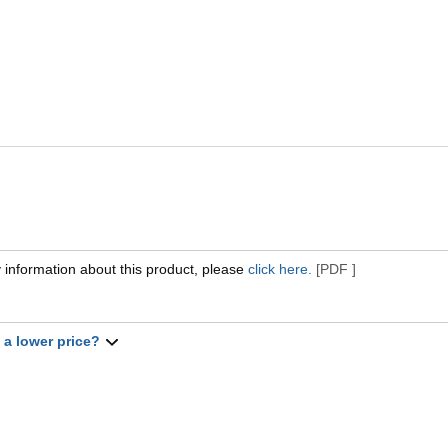
 information about this product, please
click here.
[PDF ]
t a lower price?