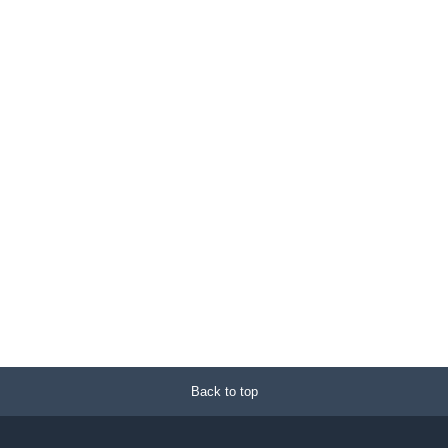
Back to top