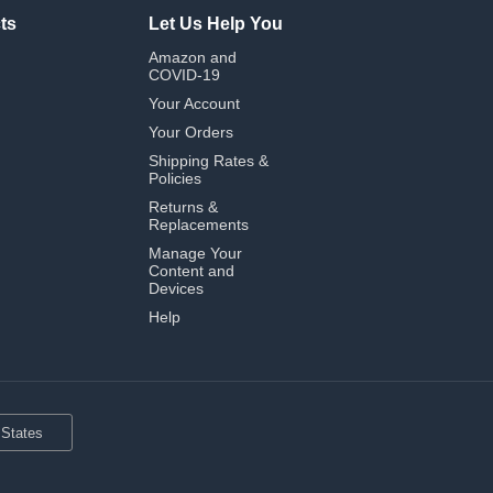
ts
Let Us Help You
Amazon and
COVID-19
Your Account
Your Orders
Shipping Rates &
Policies
Returns &
Replacements
Manage Your
Content and
Devices
Help
 States