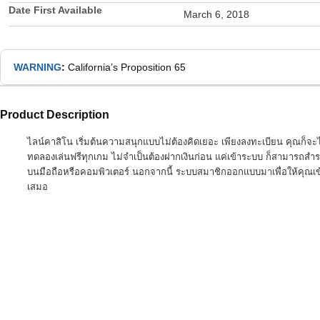
Date First Available
March 6, 2018
WARNING
:
California’s Proposition 65
Product Description
ไลน์คาสิโน เริ่มต้นความสนุกแบบไม่ต้องคิดเยอะ เพียงลงทะเบียน คุณก็จะได
ทดลองเล่นฟรีทุกเกม ไม่จำเป็นต้องฝากเงินก่อน แค่เข้าระบบ ก็สามารถสำ
บนมือถือหรือคอมพิวเตอร์ นอกจากนี้ ระบบสมาชิกออกแบบมาเพื่อให้คุณเข้า
เสมอ