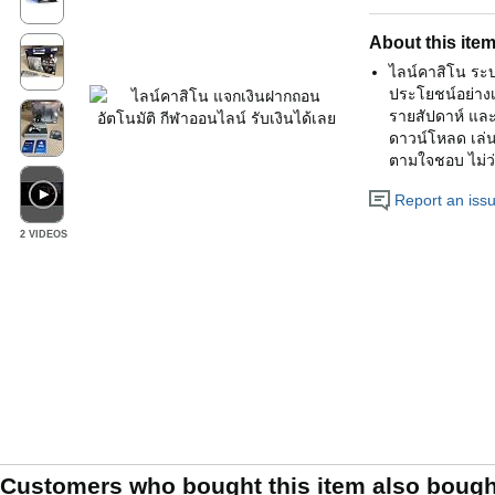
About this ite
ไลน์คาสิโน ระ
ประโยชน์อย่างเ
รายสัปดาห์ และ 
ดาวน์โหลด เล่นฟ
ตามใจชอบ ไม่ว่า
Report an issue
2 VIDEOS
Customers who bought this item also bough