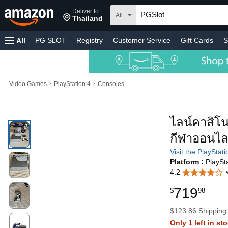
Deliver to
All
Thailand
PG SLOT
Registry
Customer Service
Gift Cards
S
All
›
›
Video Games
PlayStation 4
Consoles
ไลน์คาสิโ
กีฬาออนไลน
Visit the PlayStat
Platform :
PlaySt
4.2
719
$
98
$123.86 Shipping
Only 1 left in st