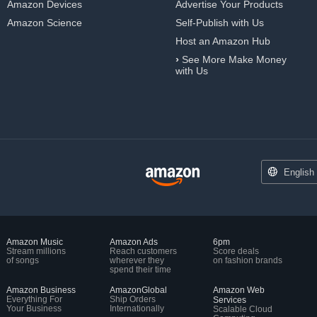
Amazon Devices
Advertise Your Products
Amazon Science
Self-Publish with Us
Host an Amazon Hub
›
See More Make Money
with Us
English
Amazon Music
Amazon Ads
6pm
Stream millions
Reach customers
Score deals
of songs
wherever they
on fashion brands
spend their time
Amazon Business
AmazonGlobal
Amazon Web
Everything For
Ship Orders
Services
Your Business
Internationally
Scalable Cloud