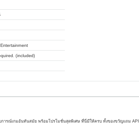
5
Entertainment
equired. (included)
ะสบการณ์เกมอันทันสมัย พร้อมโปรโมชั่นสุดพิเศษ ที่นี่มีให้ครบ ทั้งของขวัญแถม AP