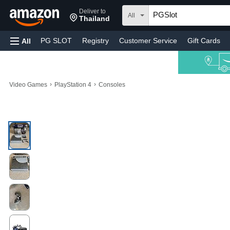
Deliver to
All
Thailand
PG SLOT
Registry
Customer Service
Gift Cards
All
›
›
Video Games
PlayStation 4
Consoles