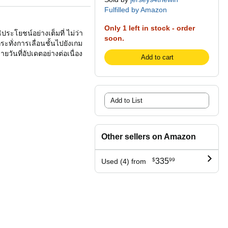
Fulfilled by Amazon
Only 1 left in stock - order
ประโยชน์อย่างเต็มที่ ไม่ว่า
soon.
ทั่งการเลื่อนชั้นไปยังเกม
ยวันที่อัปเดตอย่างต่อเนื่อง
Add to cart
Add to List
Other sellers on Amazon
$
335
99
Used (4) from