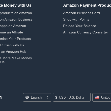
e Money with Us
Amazon Payment Produc
 products on Amazon
Amazon Business Card
 on Amazon Business
Shop with Points
 apps on Amazon
Reload Your Balance
me an Affiliate
Amazon Currency Converter
rtise Your Products
-Publish with Us
t an Amazon Hub
e More Make Money
 Us
English
$
USD - U.S. Dollar
United