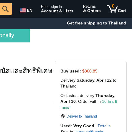
0
Returns
Hello, sign in
EN
& Orders
Cart
Account & Lists
Get free shipping to Thailand
บนัสและสิทธิพิเศษ
Buy used:
$860.85
Delivery
Saturday, April 12
to
Thailand
Or fastest delivery
Thursday,
April 10
. Order within
16 hrs 8
mins
Deliver to
Thailand
Used: Very Good
|
Details
Sold by
jerseys4thewin