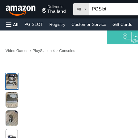
Deliver to
All
Thailand
PG SLOT
Registry
Customer Service
Gift Cards
All
›
›
Video Games
PlayStation 4
Consoles