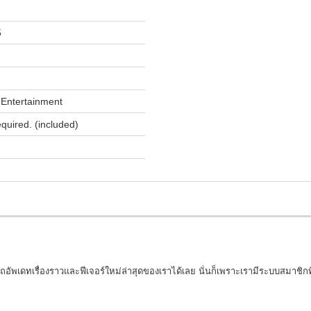
5
Entertainment
equired. (included)
ถอัพเดทเรื่องราวและฟีเจอร์ใหม่ล่าสุดของเราได้เลย นั่นก็เพราะเรามีระบบสมาชิกท