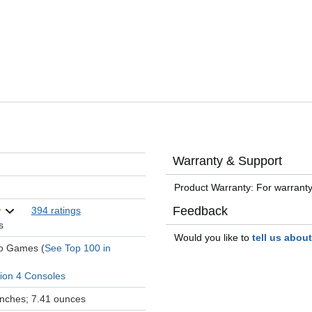
Warranty & Support
Product Warranty: For warranty
Feedback
394 ratings
s
Would you like to
tell us abou
eo Games (
See Top 100 in
tion 4 Consoles
 inches; 7.41 ounces