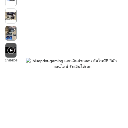
2 VIDEOS