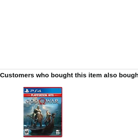
Customers who bought this item also bough