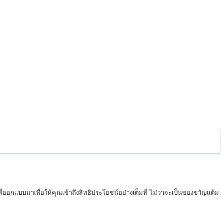
ี่ออกแบบมาเพื่อให้คุณเข้าถึงสิทธิประโยชน์อย่างเต็มที่ ไม่ว่าจะเป็นของขวัญแต้ม