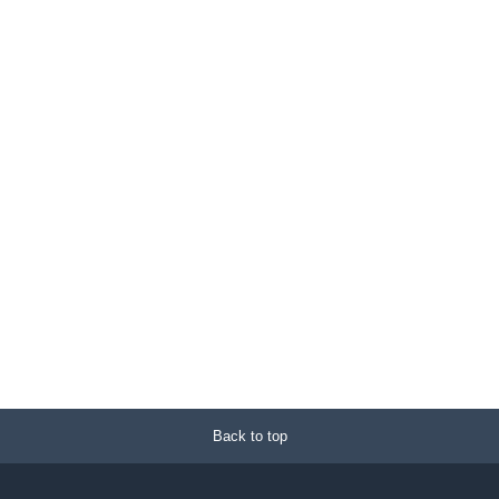
Back to top