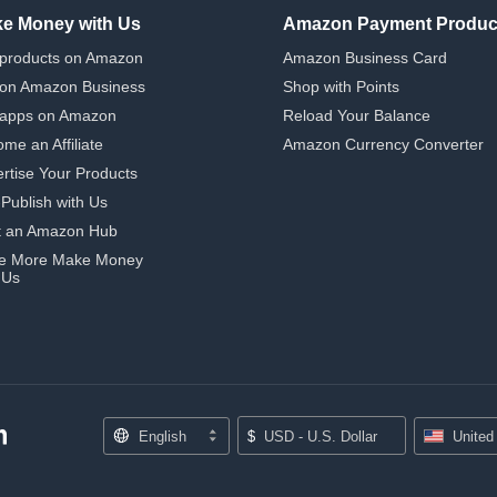
e Money with Us
Amazon Payment Produc
 products on Amazon
Amazon Business Card
 on Amazon Business
Shop with Points
 apps on Amazon
Reload Your Balance
me an Affiliate
Amazon Currency Converter
rtise Your Products
-Publish with Us
t an Amazon Hub
e More Make Money
 Us
English
$
USD - U.S. Dollar
United