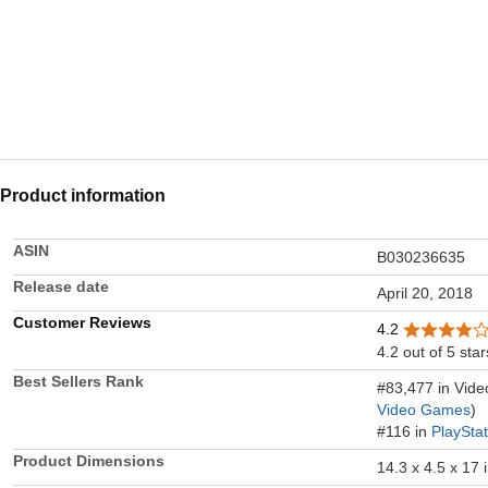
Product information
ASIN
B030236635
Release date
April 20, 2018
Customer Reviews
4.2
4.2 out of 5 star
Best Sellers Rank
#83,477 in Vid
Video Games
)
#116 in
PlaySta
Product Dimensions
14.3 x 4.5 x 17