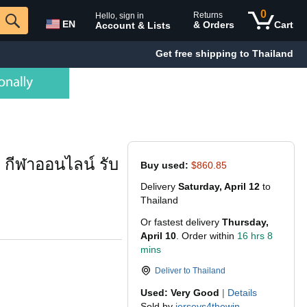
0
Returns
Hello, sign in
EN
& Orders
Cart
Account & Lists
Get free shipping to Thailand
 กีฬาออนไลน์ รับ
Buy used:
$860.85
Delivery
Saturday, April 12
to
Thailand
Or fastest delivery
Thursday,
April 10
. Order within
16 hrs 8
mins
Deliver to
Thailand
Used: Very Good
|
Details
Sold by
jerseys4thewin