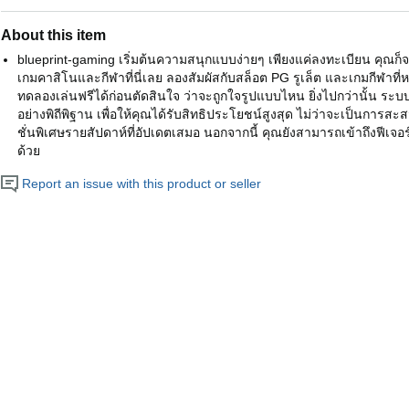
About this item
blueprint-gaming เริ่มต้นความสนุกแบบง่ายๆ เพียงแค่ลงทะเบียน คุณก็จ
เกมคาสิโนและกีฬาที่นี่เลย ลองสัมผัสกับสล็อต PG รูเล็ต และเกมกีฬา
ทดลองเล่นฟรีได้ก่อนตัดสินใจ ว่าจะถูกใจรูปแบบไหน ยิ่งไปกว่านั้น 
อย่างพิถีพิฐาน เพื่อให้คุณได้รับสิทธิประโยชน์สูงสุด ไม่ว่าจะเป็นการ
ชั่นพิเศษรายสัปดาห์ที่อัปเดตเสมอ นอกจากนี้ คุณยังสามารถเข้าถึงฟีเจอร์
ด้วย
Report an issue with this product or seller