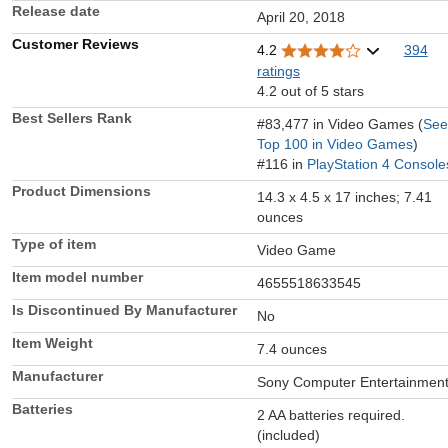
Release date
April 20, 2018
Customer Reviews
4.2
394
ratings
4.2 out of 5 stars
Best Sellers Rank
#83,477 in Video Games (
See
Top 100 in Video Games
)
#116 in
PlayStation 4 Console
Product Dimensions
14.3 x 4.5 x 17 inches; 7.41
ounces
Type of item
Video Game
Item model number
4655518633545
Is Discontinued By Manufacturer
No
Item Weight
7.4 ounces
Manufacturer
Sony Computer Entertainmen
Batteries
2 AA batteries required.
(included)