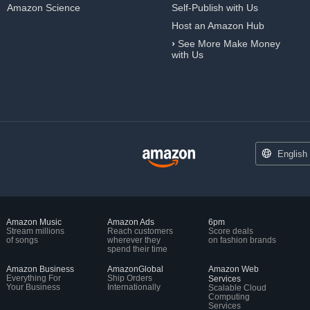
Amazon Science
Self-Publish with Us
Host an Amazon Hub
›
See More Make Money
with Us
English
Amazon Music
Amazon Ads
6pm
Stream millions
Reach customers
Score deals
of songs
wherever they
on fashion brands
spend their time
Amazon Business
AmazonGlobal
Amazon Web
Everything For
Ship Orders
Services
Your Business
Internationally
Scalable Cloud
Computing
Services