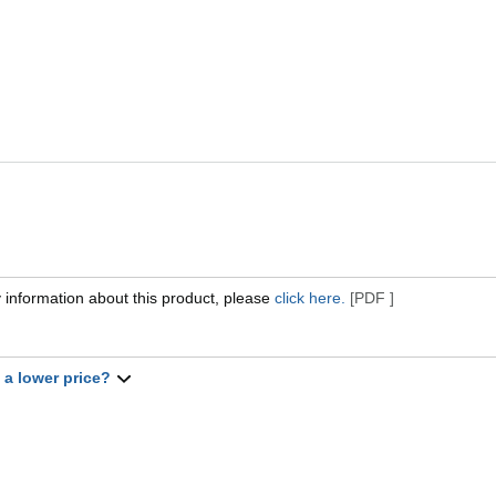
 information about this product, please
click here.
[PDF ]
t a lower price?