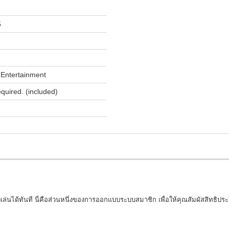
5
Entertainment
equired. (included)
เล่นได้ทันที นี่คือส่วนหนึ่งของการออกแบบระบบสมาชิก เพื่อให้คุณสัมผัสสิทธิป