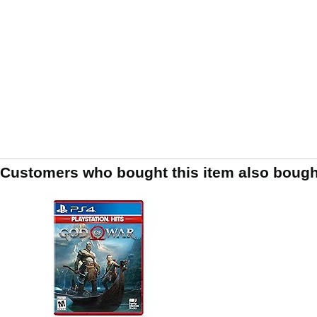
Customers who bought this item also bough