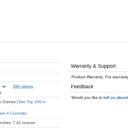
Warranty & Support
Product Warranty: For warranty
Feedback
394 ratings
s
Would you like to
tell us abou
eo Games (
See Top 100 in
tion 4 Consoles
 inches; 7.41 ounces