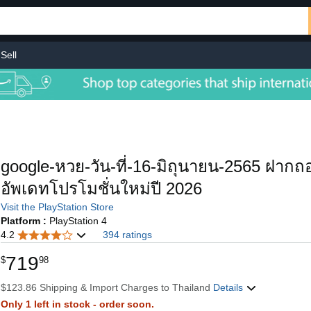
Sell
google-หวย-วัน-ที่-16-มิถุนายน-2565 ฝา
อัพเดทโปรโมชั่นใหม่ปี 2026
Visit the PlayStation Store
Platform :
PlayStation 4
4.2
394 ratings
719
$
98
$123.86 Shipping & Import Charges to Thailand
Details
Only 1 left in stock - order soon.