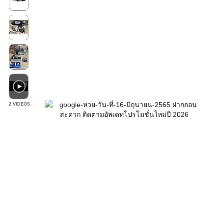
2 VIDEOS