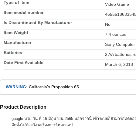
Type of item
Video Game
Item model number
465551863354
Is Discontinued By Manufacturer
No
Item Weight
7.4 ounces
Manufacturer
Sony Computer 
Batteries
2 AA batteries r
Date First Available
March 6, 2018
WARNING
:
California’s Proposition 65
Product Description
google-หวย-วัน-ที่-16-มิถุนายน-2565 นอกจากนี้ เข้าระบบก็สามารถทดลอง
อีกทั้งไม่ต้องกังวลเรื่องการโหลดแอป