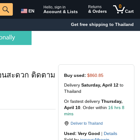
0
Returns
Hello, sign in
EN
& Orders
Cart
Account & Lists
Get free shipping to Thailand
กถอนสะดวก ติดตาม
Buy used:
$860.85
Delivery
Saturday, April 12
to
Thailand
Or fastest delivery
Thursday,
April 10
. Order within
16 hrs 8
mins
Deliver to
Thailand
Used: Very Good
|
Details
Sold by
jerseys4thewin