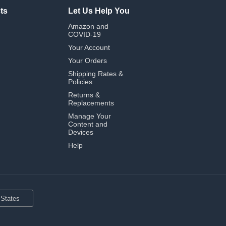
ts
Let Us Help You
Amazon and
COVID-19
Your Account
Your Orders
Shipping Rates &
Policies
Returns &
Replacements
Manage Your
Content and
Devices
Help
 States