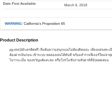
Date First Available
March 6, 2018
WARNING
:
California’s Proposition 65
Product Description
pg-slot168-เครดิตฟรี เริ่มต้นความสนุกแบบไม่ต้องคิดเยอะ เพียงแค่ลงทะ
ต้องฝากเงินก่อน เข้าระบบ ทดลองเล่นได้ทันที พร้อมสำรวจฟีเจอร์ใหม่ล่าส
ไม่ว่าจะเป็น ของขวัญแต้มสะสม หรือโปรโมชั่นรายสัปดาห์ที่อัปเดตเสมอ