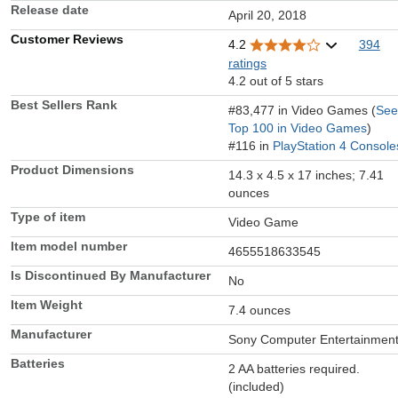
Release date
April 20, 2018
Customer Reviews
4.2
394
ratings
4.2 out of 5 stars
Best Sellers Rank
#83,477 in Video Games (
See
Top 100 in Video Games
)
#116 in
PlayStation 4 Console
Product Dimensions
14.3 x 4.5 x 17 inches; 7.41
ounces
Type of item
Video Game
Item model number
4655518633545
Is Discontinued By Manufacturer
No
Item Weight
7.4 ounces
Manufacturer
Sony Computer Entertainmen
Batteries
2 AA batteries required.
(included)