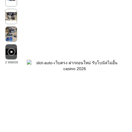
2 VIDEOS