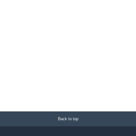
Back to top