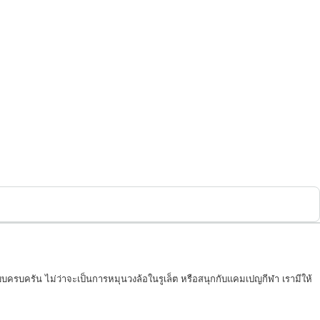
แบบครบครัน ไม่ว่าจะเป็นการหมุนวงล้อในรูเล็ต หรือสนุกกับแคมเปญกีฬา เรามีให้