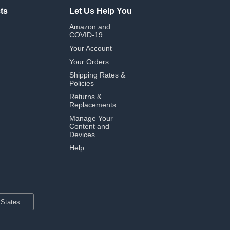
ts
Let Us Help You
Amazon and
COVID-19
Your Account
Your Orders
Shipping Rates &
Policies
Returns &
Replacements
Manage Your
Content and
Devices
Help
 States