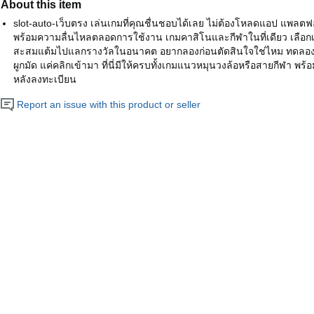
About this item
slot-auto-เว็บตรง เล่นเกมที่คุณชื่นชอบได้เลย ไม่ต้องโหลดแอป แพลตฟ
พร้อมความลื่นไหลตลอดการใช้งาน เกมคาสิโนและกีฬาในที่เดียว เลือกเ
สะสมแต้มไปแลกรางวัลในอนาคต อยากลองก่อนตัดสินใจใช่ไหม ทดลองเล่น
ผูกมัด แค่คลิกเข้ามา ที่นี่มีให้ครบทั้งเกมแนวหมุนวงล้อหรือสายกีฬา พ
หลังลงทะเบียน
Report an issue with this product or seller