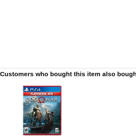
Customers who bought this item also bough