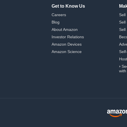
Get to Know Us
Mak
Careers
Sell
Blog
Sell
About Amazon
Sell
Investor Relations
Beco
Amazon Devices
Adve
Amazon Science
Self
Hos
›
Se
with