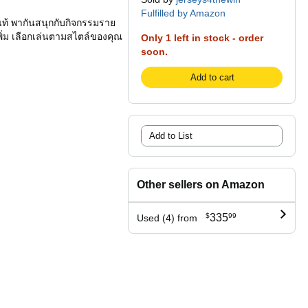
Fulfilled by Amazon
ิ์แท้ พากันสนุกกับกิจกรรมราย
เพิ่ม เลือกเล่นตามสไตล์ของคุณ
Only 1 left in stock - order
soon.
Add to cart
Add to List
Other sellers on Amazon
$
335
99
Used (4) from