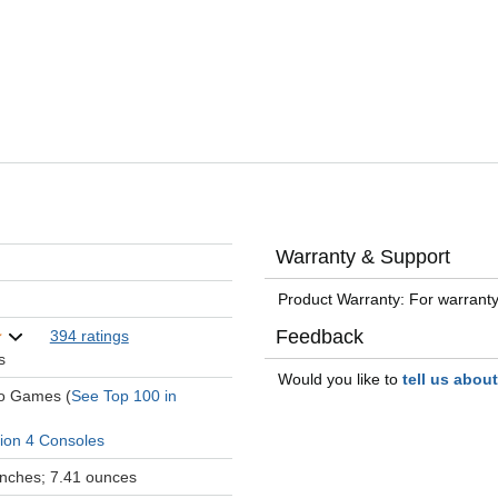
Warranty & Support
Product Warranty: For warranty
Feedback
394 ratings
s
Would you like to
tell us abou
eo Games (
See Top 100 in
tion 4 Consoles
 inches; 7.41 ounces