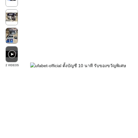
2 VIDEOS