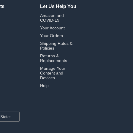
ts
Let Us Help You
Amazon and
COVID-19
Your Account
Your Orders
Shipping Rates &
Policies
Returns &
Replacements
Manage Your
Content and
Devices
Help
 States