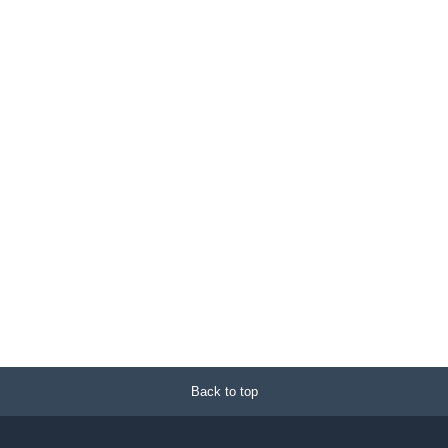
Back to top