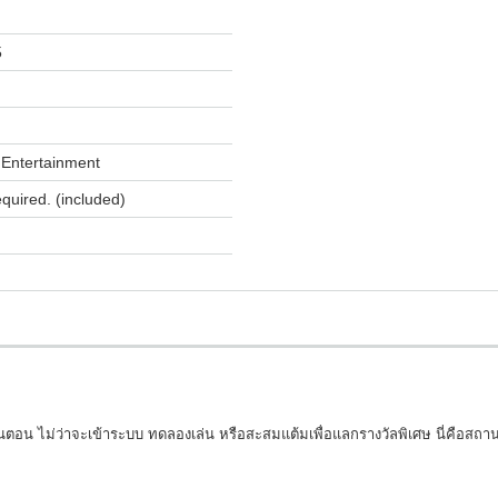
5
Entertainment
equired. (included)
้นตอน ไม่ว่าจะเข้าระบบ ทดลองเล่น หรือสะสมแต้มเพื่อแลกรางวัลพิเศษ นี่คือสถาน