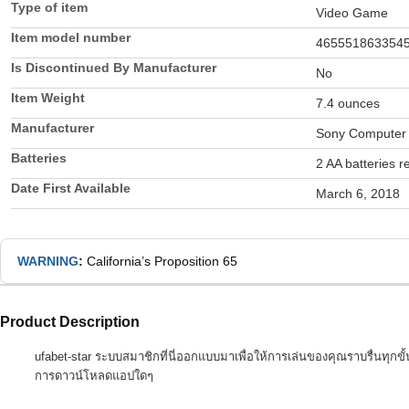
Type of item
Video Game
Item model number
465551863354
Is Discontinued By Manufacturer
No
Item Weight
7.4 ounces
Manufacturer
Sony Computer 
Batteries
2 AA batteries r
Date First Available
March 6, 2018
WARNING
:
California’s Proposition 65
Product Description
ufabet-star ระบบสมาชิกที่นี่ออกแบบมาเพื่อให้การเล่นของคุณราบรื่นทุกขั
การดาวน์โหลดแอปใดๆ