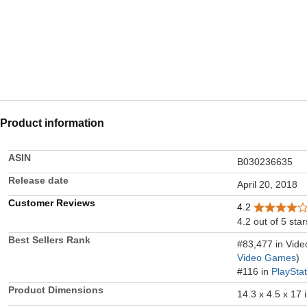
Product information
ASIN
B030236635
Release date
April 20, 2018
Customer Reviews
4.2
4.2 out of 5 star
Best Sellers Rank
#83,477 in Vid
Video Games
)
#116 in
PlaySta
Product Dimensions
14.3 x 4.5 x 17