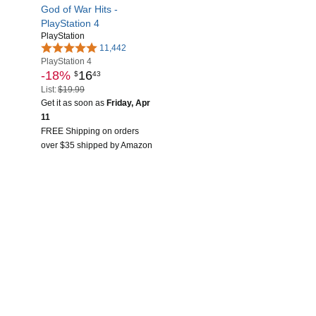
God of War Hits -
PlayStation 4
PlayStation
11,442
PlayStation 4
-18%
16
$
43
List:
$19.99
Get it as soon as
Friday, Apr
11
FREE Shipping on orders
over $35 shipped by Amazon