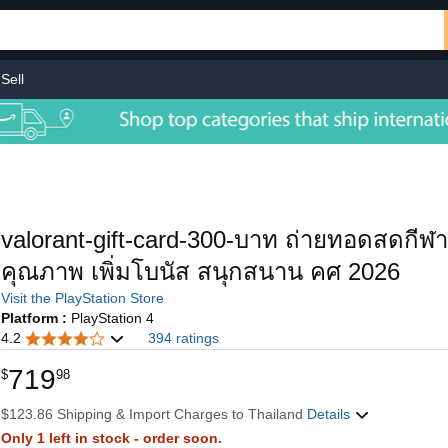
Sell
valorant-gift-card-300-บาท ถ่ายทอดสดกีฬ
คุณภาพ เพิ่มโบนัส สนุกสนาน คศ 2026
Visit the PlayStation Store
Platform :
PlayStation 4
4.2
394 ratings
719
$
98
$123.86 Shipping & Import Charges to Thailand
Details
Only 1 left in stock - order soon.