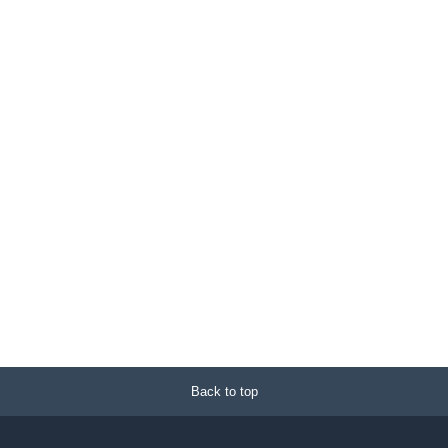
Back to top