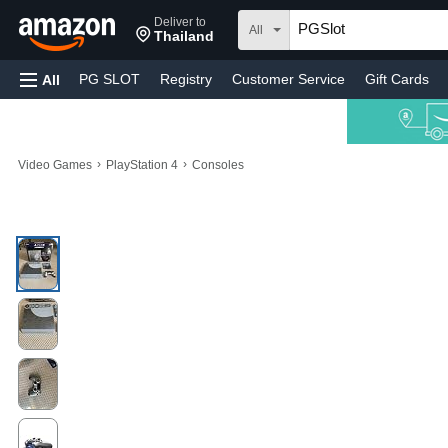
Deliver to
All
Thailand
PG SLOT
Registry
Customer Service
Gift Cards
All
›
›
Video Games
PlayStation 4
Consoles