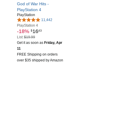
God of War Hits -
PlayStation 4
PlayStation
11,442
PlayStation 4
-18%
16
$
43
List:
$19.99
Get it as soon as
Friday, Apr
11
FREE Shipping on orders
over $35 shipped by Amazon