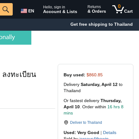
0
Returns
Hello, sign in
EN
& Orders
Cart
Account & Lists
Get free shipping to Thailand
า ลงทะเบียน
Buy used:
$860.85
Delivery
Saturday, April 12
to
Thailand
Or fastest delivery
Thursday,
April 10
. Order within
16 hrs 8
mins
Deliver to
Thailand
Used: Very Good
|
Details
Sold by
jerseys4thewin