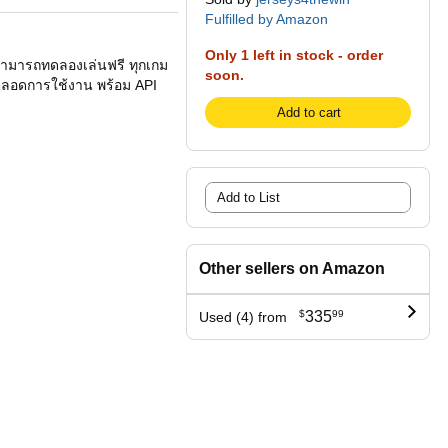
Fulfilled by Amazon
Only 1 left in stock - order
็สามารถทดลองเล่นฟรี ทุกเกม
soon.
ไหลตลอดการใช้งาน พร้อม API
Add to cart
Add to List
Other sellers on Amazon
$
335
99
Used (4) from