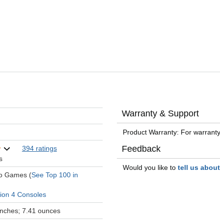
Warranty & Support
Product Warranty: For warranty
Feedback
394 ratings
s
Would you like to
tell us abou
eo Games (
See Top 100 in
tion 4 Consoles
 inches; 7.41 ounces