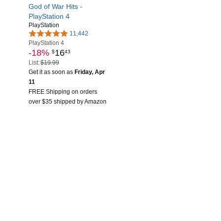
God of War Hits -
PlayStation 4
PlayStation
11,442
PlayStation 4
-18%
16
$
43
List:
$19.99
Get it as soon as
Friday, Apr
11
FREE Shipping on orders
over $35 shipped by Amazon