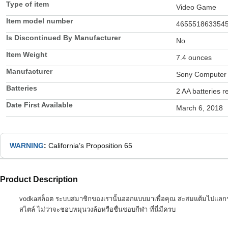
Type of item
Video Game
Item model number
465551863354
Is Discontinued By Manufacturer
No
Item Weight
7.4 ounces
Manufacturer
Sony Computer 
Batteries
2 AA batteries r
Date First Available
March 6, 2018
WARNING
:
California’s Proposition 65
Product Description
vodkaสล็อต ระบบสมาชิกของเรานั้นออกแบบมาเพื่อคุณ สะสมแต้มไปแลกรางวั
สไตล์ ไม่ว่าจะชอบหมุนวงล้อหรือชื่นชอบกีฬา ที่นี่มีครบ