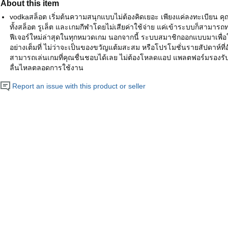
About this item
vodkaสล็อต เริ่มต้นความสนุกแบบไม่ต้องคิดเยอะ เพียงแค่ลงทะเบียน 
ทั้งสล็อต รูเล็ต และเกมกีฬาโดยไม่เสียค่าใช้จ่าย แค่เข้าระบบก็สามาร
ฟีเจอร์ใหม่ล่าสุดในทุกหมวดเกม นอกจากนี้ ระบบสมาชิกออกแบบมาเพื่อใ
อย่างเต็มที่ ไม่ว่าจะเป็นของขวัญแต้มสะสม หรือโปรโมชั่นรายสัปดาห์ที่อั
สามารถเล่นเกมที่คุณชื่นชอบได้เลย ไม่ต้องโหลดแอป แพลตฟอร์มรองรับ
ลื่นไหลตลอดการใช้งาน
Report an issue with this product or seller