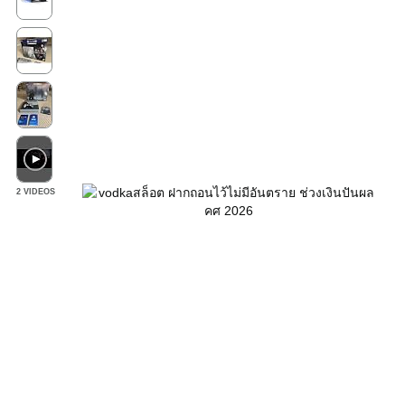
2 VIDEOS