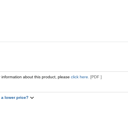
 information about this product, please
click here.
[PDF ]
t a lower price?