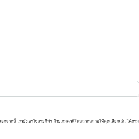
 นอกจากนี้ เรายังเอาใจสายกีฬา ด้วยเกมคาสิโนหลากหลายให้คุณเลือกเล่น ได้ตาม