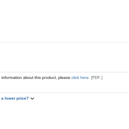
 information about this product, please
click here.
[PDF ]
t a lower price?