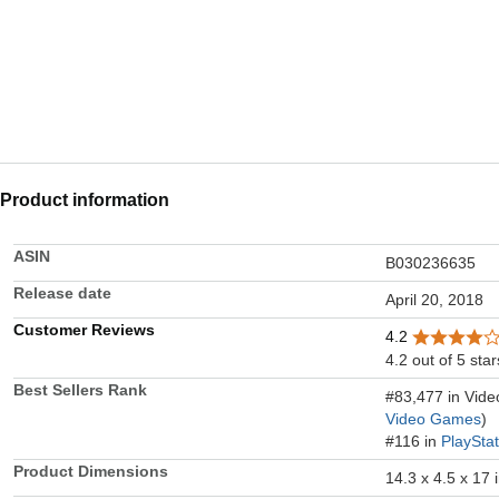
Product information
ASIN
B030236635
Release date
April 20, 2018
Customer Reviews
4.2
4.2 out of 5 star
Best Sellers Rank
#83,477 in Vid
Video Games
)
#116 in
PlaySta
Product Dimensions
14.3 x 4.5 x 17