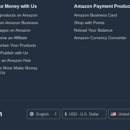
e Money with Us
Amazon Payment Produc
 products on Amazon
Amazon Business Card
 on Amazon Business
Shop with Points
 apps on Amazon
Reload Your Balance
me an Affiliate
Amazon Currency Converter
rtise Your Products
-Publish with Us
t an Amazon Hub
e More Make Money
 Us
English
$
USD - U.S. Dollar
United