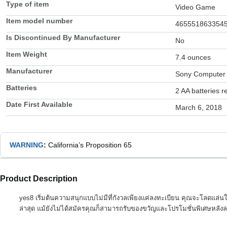
Type of item
Video Game
Item model number
465551863354
Is Discontinued By Manufacturer
No
Item Weight
7.4 ounces
Manufacturer
Sony Computer 
Batteries
2 AA batteries r
Date First Available
March 6, 2018
WARNING
:
California’s Proposition 65
Product Description
yes8 เริ่มต้นความสนุกแบบไม่มีที่กังวลเพียงแค่ลงทะเบียน คุณจะโลดแล่น
ล่าสุด แม้ยังไม่ได้สมัครคุณก็สามารถรับของขวัญและโปรโมชั่นพิเศษหลัง