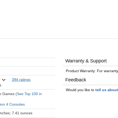
Warranty & Support
Product Warranty: For warranty
Feedback
394 ratings
s
Would you like to
tell us abou
eo Games (
See Top 100 in
tion 4 Consoles
 inches; 7.41 ounces