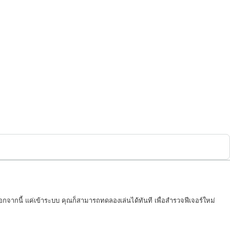
จากนี้ แค่เข้าระบบ คุณก็สามารถทดลองเล่นได้ทันที เพื่อสำรวจฟีเจอร์ใหม่