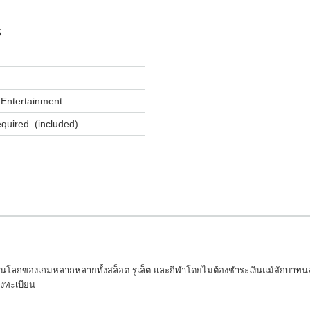
5
Entertainment
equired. (included)
ในโลกของเกมหลากหลายทั้งสล็อต รูเล็ต และกีฬาโดยไม่ต้องชำระเงินแม้สักบาทนอก
ลงทะเบียน